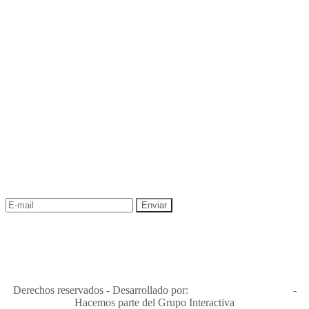
NEWSLETTER
¡Recibe las mejores promociones para tus viajes,
descuentos y ofertas!
"Viajes Interactiva SAS - Nit 900.460.613-2, amiga de los niños y
niñas y enemiga de su explotación y de su abuso sexual."
Apóyamos la ley 679 que penaliza estos delitos en Colombia"
RNT No. 26346
Derechos reservados - Desarrollado por:
T&T Interactiva S.A.S
-
Hacemos parte del Grupo Interactiva