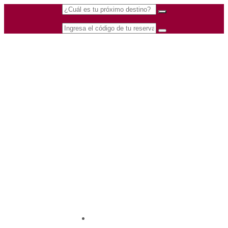
(601) 530 5586 -
Nacional
3168770630