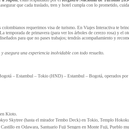
asegurar que cada traslado, tren y hotel cumpla con lo prometido, cuidan
s colombianos requerimos visa de turismo. En Viajes Interactiva te bri
La temporada de primavera (para ver los árboles de cerezo rosa) y el oto
iseñados para que no pases trabajos; tendrás acompañamiento y recomend
.
y asegura una experiencia inolvidable con todo resuelto.
ta Bogotá – Estambul – Tokio (HND) – Estambul – Bogotá, operados por 
 en Kioto.
 Tokyo Skytree (hasta el mirador Tembo Deck) en Tokio, Templo Hoko
, Castillo en Odawara, Santuario Fuji Sengen en Monte Fuji, Pueblo 