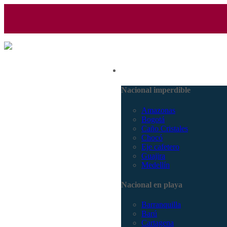
(601) 530 5586 - 3168770630
Nacional
3168785400
Nacional imperdible
Amazonas
Bogotá
Caño Cristales
Chocó
Eje cafetero
Guajira
Medellín
Nacional en playa
Barranquilla
Barú
Cartagena