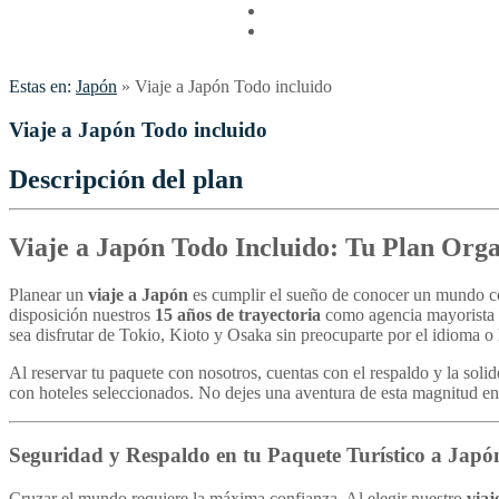
Vuelos
Contactenos
Estas en:
Japón
»
Viaje a Japón Todo incluido
Viaje a Japón Todo incluido
Descripción del plan
Viaje a Japón Todo Incluido: Tu Plan Orga
Planear un
viaje a Japón
es cumplir el sueño de conocer un mundo co
disposición nuestros
15 años de trayectoria
como agencia mayorista p
sea disfrutar de Tokio, Kioto y Osaka sin preocuparte por el idioma o l
Al reservar tu paquete con nosotros, cuentas con el respaldo y la soli
con hoteles seleccionados. No dejes una aventura de esta magnitud en 
Seguridad y Respaldo en tu Paquete Turístico a Japó
Cruzar el mundo requiere la máxima confianza. Al elegir nuestro
viaj