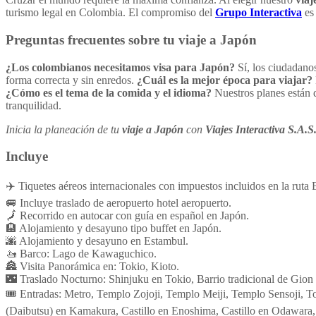
turismo legal en Colombia. El compromiso del
Grupo Interactiva
es 
Preguntas frecuentes sobre tu viaje a Japón
¿Los colombianos necesitamos visa para Japón?
Sí, los ciudadano
forma correcta y sin enredos.
¿Cuál es la mejor época para viajar?
¿Cómo es el tema de la comida y el idioma?
Nuestros planes están d
tranquilidad.
Inicia la planeación de tu
viaje a Japón
con
Viajes Interactiva S.A.S
Incluye
✈️ Tiquetes aéreos internacionales con impuestos incluidos en la ru
🚐 Incluye traslado de aeropuerto hotel aeropuerto.
🗾 Recorrido en autocar con guía en español en Japón.
🏨 Alojamiento y desayuno tipo buffet en Japón.
🌆 Alojamiento y desayuno en Estambul.
🚤 Barco: Lago de Kawaguchico.
🏯 Visita Panorámica en: Tokio, Kioto.
🌃 Traslado Nocturno: Shinjuku en Tokio, Barrio tradicional de Gion
🎟️ Entradas: Metro, Templo Zojoji, Templo Meiji, Templo Sensoji,
(Daibutsu) en Kamakura, Castillo en Enoshima, Castillo en Odawara