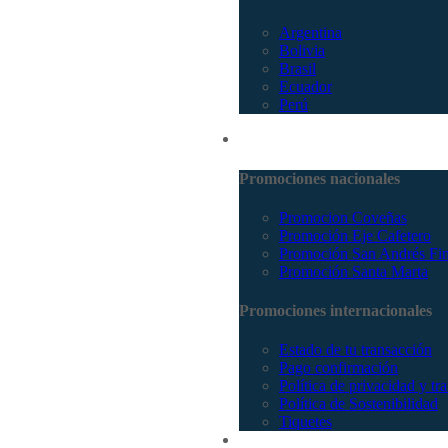
Argentina
Bolivia
Brasil
Ecuador
Perú
Promociones
Promociones nacionales
Promocion Coveñas
Promoción Eje Cafetero
Promoción San Andrés Fi
Promoción Santa Marta
Promociones internacionales
Estado de tu transacción
Pago confirmación
Política de privacidad y tr
Política de Sostenibilidad
Tiquetes
Cotizar