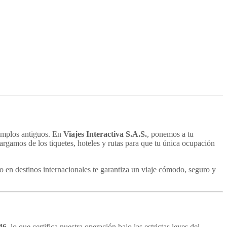
templos antiguos. En
Viajes Interactiva S.A.S.
, ponemos a tu
gamos de los tiquetes, hoteles y rutas para que tu única ocupación
o en destinos internacionales te garantiza un viaje cómodo, seguro y
46
, lo que certifica nuestra operación bajo las estrictas leyes del