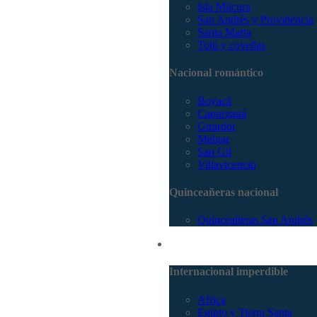
Isla Múcura
San Andrés y Providencia
Santa Marta
Tolú y coveñas
Nacional romántico
Boyacá
Capurganá
Girardot
Melgar
San Gil
Villavicencio
Quinceañeras nacional
Quinceañeras San Andrés
Internacional
Internacional imperdible
Africa
Egipto y Tierra Santa