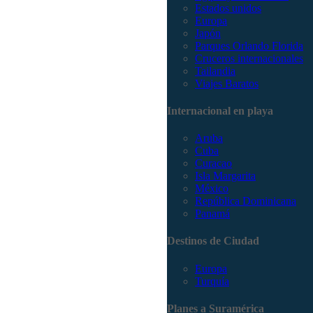
Estados unidos
Europa
Japón
Parques Orlando Florida
Cruceros internacionales
Tailandia
Viajes Baratos
Internacional en playa
Aruba
Cuba
Curacao
Isla Margarita
México
República Dominicana
Panamá
Destinos de Ciudad
Europa
Turquía
Planes a Suramérica