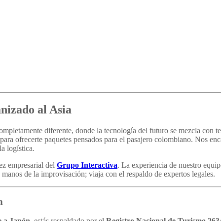
nizado al Asia
mpletamente diferente, donde la tecnología del futuro se mezcla con 
ara ofrecerte paquetes pensados para el pasajero colombiano. Nos encar
a logística.
dez empresarial del
Grupo Interactiva
. La experiencia de nuestro equip
manos de la improvisación; viaja con el respaldo de expertos legales.
n
e a Japón
, estás respaldado por el
Registro Nacional de Turismo 263