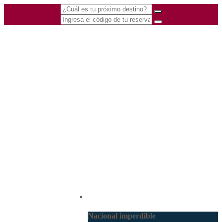
(601) 530 5586 -
Nacional
3168770630
3168785400
Nacional imperdible