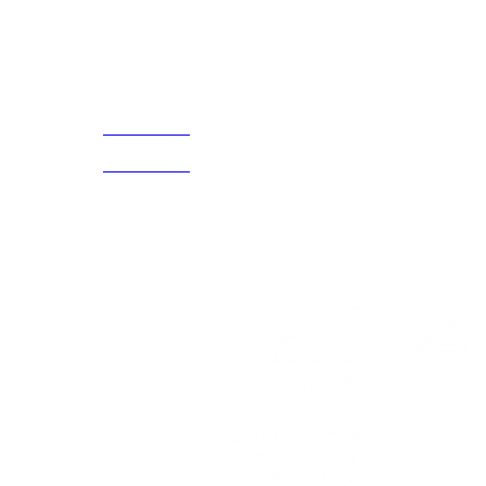
Acerca de
CELULAR Y WHATSAPP
nosotros
3168770630
(601) 530
5586
3168785400
3168770630
Nuestras redes