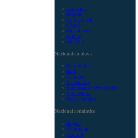
Amazonas
Bogotá
Caño Cristales
Chocó
Eje cafetero
Guajira
Medellín
Nacional en playa
Barranquilla
Barú
Cartagena
Isla Múcura
San Andrés y Providencia
Santa Marta
Tolú y coveñas
Nacional romántico
Boyacá
Capurganá
Girardot