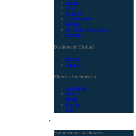
Aruba
Cuba
Curacao
Isla Margarita
México
República Dominicana
Panamá
Destinos de Ciudad
Europa
Turquía
Planes a Suramérica
Argentina
Bolivia
Brasil
Ecuador
Perú
Promociones
Promociones nacionales