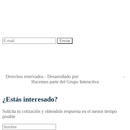
NEWSLETTER
¡Recibe las mejores promociones para tus viajes,
descuentos y ofertas!
"Viajes Interactiva SAS - Nit 900.460.613-2, amiga de los niños y
niñas y enemiga de su explotación y de su abuso sexual."
Apóyamos la ley 679 que penaliza estos delitos en Colombia"
RNT No. 26346
Derechos reservados - Desarrollado por:
T&T Interactiva S.A.S
-
Hacemos parte del Grupo Interactiva
¿Estás interesado?
Solicita tu cotización y obtendrás respuesta en el menor tiempo
posible