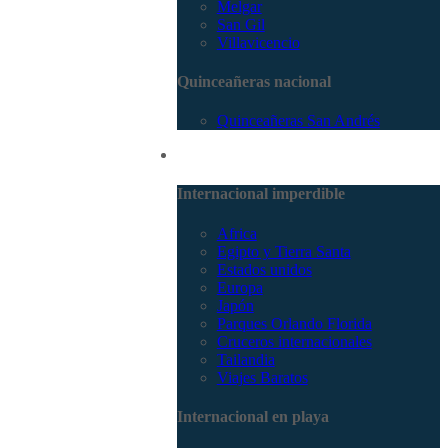
Melgar
San Gil
Villavicencio
Quinceañeras nacional
Quinceañeras San Andrés
Internacional
Internacional imperdible
Africa
Egipto y Tierra Santa
Estados unidos
Europa
Japón
Parques Orlando Florida
Cruceros internacionales
Tailandia
Viajes Baratos
Internacional en playa