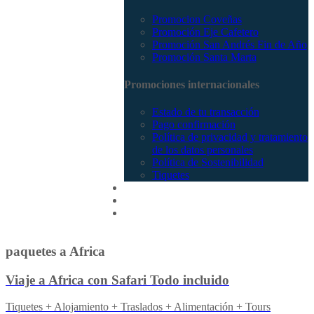
Promocion Coveñas
Promoción Eje Cafetero
Promoción San Andrés Fin de Año
Promoción Santa Marta
Promociones internacionales
Estado de tu transacción
Pago confirmación
Política de privacidad y tratamiento
de los datos personales
Política de Sostenibilidad
Tiquetes
Cotizar
Vuelos
Contactenos
paquetes a Africa
Viaje a Africa con Safari Todo incluido
Tiquetes + Alojamiento + Traslados + Alimentación + Tours