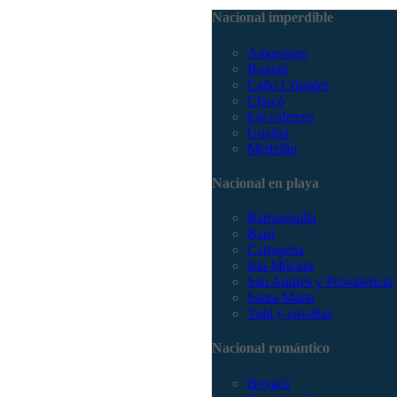
Nacional imperdible
Amazonas
Bogotá
Caño Cristales
Chocó
Eje cafetero
Guajira
Medellín
Nacional en playa
Barranquilla
Barú
Cartagena
Isla Múcura
San Andrés y Providencia
Santa Marta
Tolú y coveñas
Nacional romántico
Boyacá