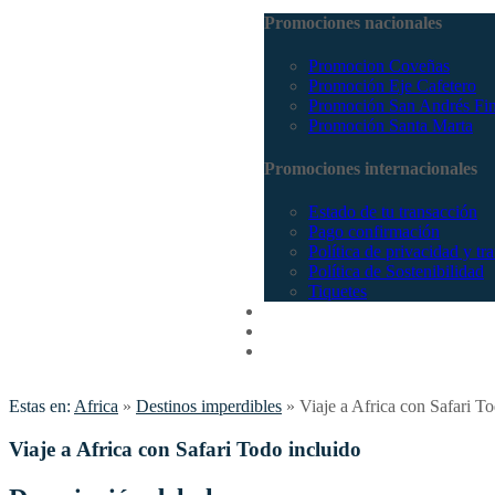
Promociones nacionales
Promocion Coveñas
Promoción Eje Cafetero
Promoción San Andrés Fi
Promoción Santa Marta
Promociones internacionales
Estado de tu transacción
Pago confirmación
Política de privacidad y tr
Política de Sostenibilidad
Tiquetes
Cotizar
Vuelos
Contactenos
Estas en:
Africa
»
Destinos imperdibles
»
Viaje a Africa con Safari T
Viaje a Africa con Safari Todo incluido