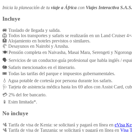
Inicia la planeación de tu
viaje a África
con
Viajes Interactiva S.A.S
Incluye
🚐 Traslado de llegada y salida.
🦁 Todos los transportes y safaris se realizarán en un Land Cruiser 4×
🏨 Alojamiento en hoteles previstos o similares.
🥐 Desayunos en Nairobi y Arusha.
🍽️ Pensión completa en Naivasha, Masai Mara, Serengeti y Ngorong
🗣️ Servicios de un conductor-guía profesional que habla inglés / espa
🐘 Safaris mencionados en el itinerario.
🎟️ Todas las tarifas del parque e impuestos gubernamentales.
💧 Agua potable de cortesía por persona durante los safaris.
🩺 Tarjeta de asistencia médica hasta los 69 años con Assist Card, c
💳 2% del fee bancario.
📱 Esim limitada*.
No incluye
🛂 Tarifa de visa de Kenia: se solicitará y pagará en línea en
eVisa Ke
🛂 Tarifa de visa de Tanzania: se solicitará y pagará en línea en
Visa 