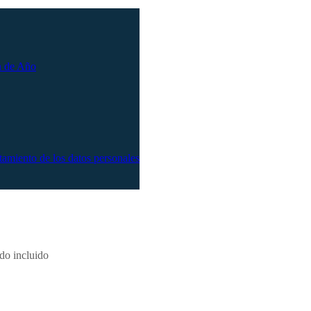
n de Año
atamiento de los datos personales
odo incluido