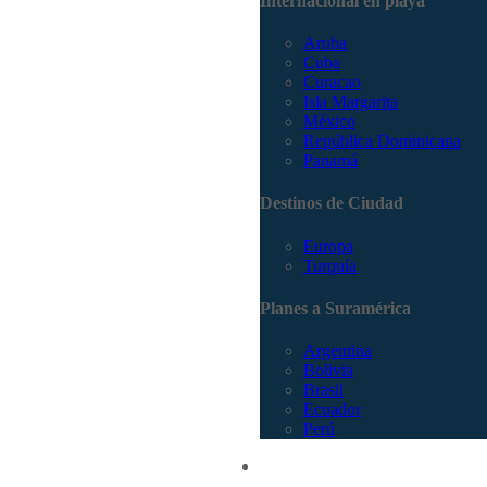
Internacional en playa
Aruba
Cuba
Curacao
Isla Margarita
México
República Dominicana
Panamá
Destinos de Ciudad
Europa
Turquía
Planes a Suramérica
Argentina
Bolivia
Brasil
Ecuador
Perú
Promociones