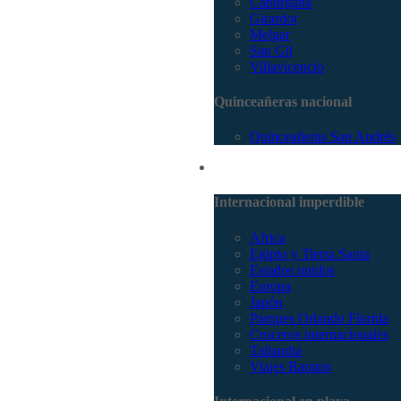
Capurganá
Girardot
Melgar
San Gil
Villavicencio
Quinceañeras nacional
Quinceañeras San Andrés
Internacional
Internacional imperdible
Africa
Egipto y Tierra Santa
Estados unidos
Europa
Japón
Parques Orlando Florida
Cruceros internacionales
Tailandia
Viajes Baratos