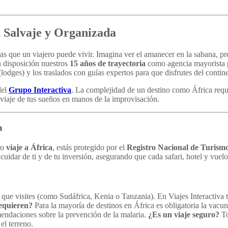
a Salvaje y Organizada
 que un viajero puede vivir. Imagina ver el amanecer en la sabana, prese
u disposición nuestros
15 años de trayectoria
como agencia mayorista p
odges) y los traslados con guías expertos para que disfrutes del continen
del
Grupo Interactiva
. La complejidad de un destino como África requi
l viaje de tus sueños en manos de la improvisación.
a
ro
viaje a África
, estás protegido por el
Registro Nacional de Turism
cuidar de ti y de tu inversión, asegurando que cada safari, hotel y vuelo
que visites (como Sudáfrica, Kenia o Tanzania). En Viajes Interactiva 
equieren?
Para la mayoría de destinos en África es obligatoria la vacun
mendaciones sobre la prevención de la malaria.
¿Es un viaje seguro?
To
el terreno.