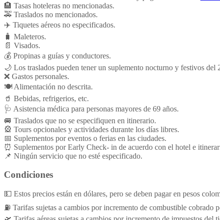
🏨 Tasas hoteleras no mencionadas.
🚕 Traslados no mencionados.
✈️ Tiquetes aéreos no especificados.
🧳 Maleteros.
📄 Visados.
💰 Propinas a guías y conductores.
🌙 Los traslados pueden tener un suplemento nocturno y festivos del
❌ Gastos personales.
🍽️ Alimentación no descrita.
🥤 Bebidas, refrigerios, etc.
🩺 Asistencia médica para personas mayores de 69 años.
🚐 Traslados que no se especifiquen en itinerario.
🎡 Tours opcionales y actividades durante los días libres.
📅 Suplementos por eventos o ferias en las ciudades.
⏰ Suplementos por Early Check- in de acuerdo con el hotel e itinerar
📌 Ningún servicio que no esté especificado.
Condiciones
💵 Estos precios están en dólares, pero se deben pagar en pesos colom
⛽ Tarifas sujetas a cambios por incremento de combustible cobrado por
🛫 Tarifas aéreas sujetas a cambios por incremento de impuestos del ti