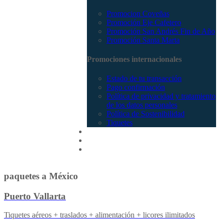
Promocion Coveñas
Promoción Eje Cafetero
Promoción San Andrés Fin de Año
Promoción Santa Marta
Promociones internacionales
Estado de tu transacción
Pago confirmación
Política de privacidad y tratamiento
de los datos personales
Política de Sostenibilidad
Tiquetes
Cotizar
Vuelos
Contactenos
paquetes a México
Puerto Vallarta
Tiquetes aéreos + traslados + alimentación + licores ilimitados