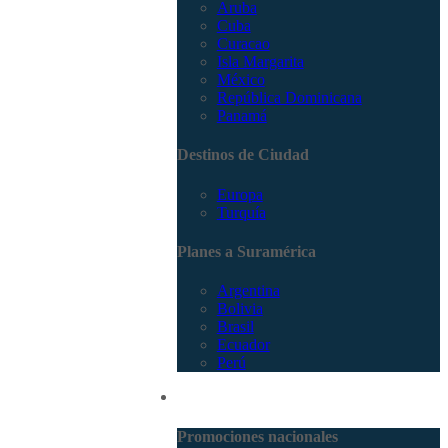
Aruba
Cuba
Curacao
Isla Margarita
México
República Dominicana
Panamá
Destinos de Ciudad
Europa
Turquía
Planes a Suramérica
Argentina
Bolivia
Brasil
Ecuador
Perú
Promociones
Promociones nacionales