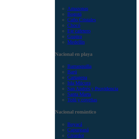
Amazonas
Bogotá
Caño Cristales
Chocó
Eje cafetero
Guajira
Medellín
Nacional en playa
Barranquilla
Barú
Cartagena
Isla Múcura
San Andrés y Providencia
Santa Marta
Tolú y coveñas
Nacional romántico
Boyacá
Capurganá
Girardot