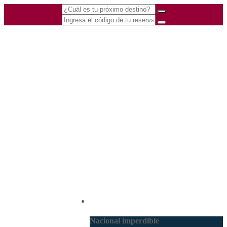
(601) 530 5586 -
Nacional
3168770630
3168785400
Nacional imperdible