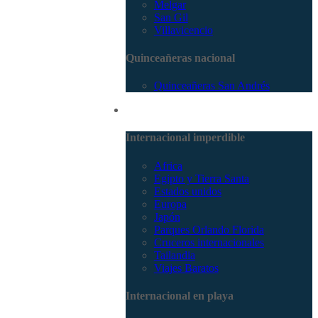
Melgar
San Gil
Villavicencio
Quinceañeras nacional
Quinceañeras San Andrés
Internacional
Internacional imperdible
Africa
Egipto y Tierra Santa
Estados unidos
Europa
Japón
Parques Orlando Florida
Cruceros internacionales
Tailandia
Viajes Baratos
Internacional en playa