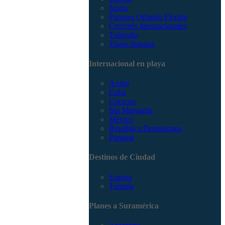
Japón
Parques Orlando Florida
Cruceros internacionales
Tailandia
Viajes Baratos
Internacional en playa
Aruba
Cuba
Curacao
Isla Margarita
México
República Dominicana
Panamá
Destinos de Ciudad
Europa
Turquía
Planes a Suramérica