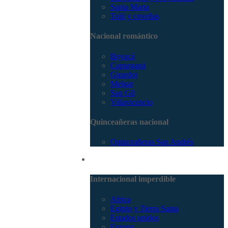
Santa Marta
Tolú y coveñas
Nacional romántico
Boyacá
Capurganá
Girardot
Melgar
San Gil
Villavicencio
Quinceañeras nacional
Quinceañeras San Andrés
Internacional
Internacional imperdible
Africa
Egipto y Tierra Santa
Estados unidos
Europa