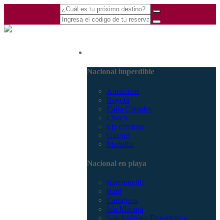
(601) 530 5586 -
Nacional
3168770630
3168785400
Nacional imperdible
Amazonas
Bogotá
Caño Cristales
Chocó
Eje cafetero
Guajira
Medellín
Nacional en playa
Barranquilla
Barú
Cartagena
Isla Múcura
San Andrés y Providencia