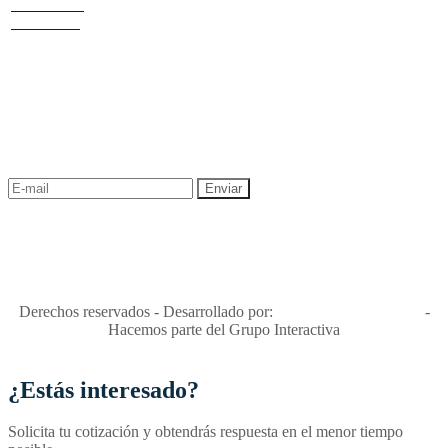
Cr 14 # 94-
privacidad y tratamiento de datos
44 OF 602
Política de Sostenibilidad
NEWSLETTER
¡Recibe las mejores promociones para tus viajes,
descuentos y ofertas!
"Viajes Interactiva SAS - Nit 900.460.613-2, amiga de los niños y
niñas y enemiga de su explotación y de su abuso sexual."
Apóyamos la ley 679 que penaliza estos delitos en Colombia"
RNT No. 26346
Derechos reservados - Desarrollado por:
T&T Interactiva S.A.S
-
Hacemos parte del Grupo Interactiva
¿Estás interesado?
Solicita tu cotización y obtendrás respuesta en el menor tiempo