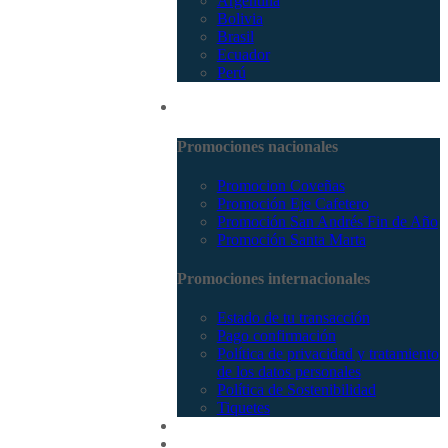
Argentina
Bolivia
Brasil
Ecuador
Perú
Promociones
Promociones nacionales
Promocion Coveñas
Promoción Eje Cafetero
Promoción San Andrés Fin de Año
Promoción Santa Marta
Promociones internacionales
Estado de tu transacción
Pago confirmación
Política de privacidad y tratamiento
de los datos personales
Política de Sostenibilidad
Tiquetes
Cotizar
Vuelos