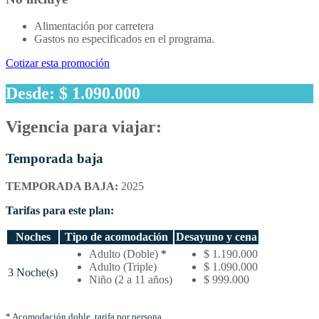
Alimentación por carretera
Gastos no especificados en el programa.
Cotizar esta promoción
Desde: $ 1.090.000
Vigencia para viajar:
Temporada baja
TEMPORADA BAJA:
2025
Tarifas para este plan:
Noches
Tipo de acomodación
Desayuno y cena
Temporada
Adulto (Doble)
*
$ 1.190.000
baja
Adulto (Triple)
$ 1.090.000
3 Noche(s)
–
Niño (2 a 11 años)
$ 999.000
Tarifas
por
noches
* Acomodación doble, tarifa por persona