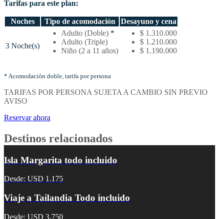
Tarifas para este plan:
Noches
Tipo de acomodación
Desayuno y cena
Temporada
Adulto (Doble)
*
$ 1.310.000
alta
Adulto (Triple)
$ 1.210.000
3 Noche(s)
–
Niño (2 a 11 años)
$ 1.190.000
Tarifas
por
noches
* Acomodación doble, tarifa por persona
y
TARIFAS POR PERSONA SUJETA A CAMBIO SIN PREVIO
tipo
AVISO
de
acomodación
Reservar ahora
Destinos relacionados
Isla Margarita todo incluido
Desde: USD 1.175
Viaje a Tailandia Todo incluido
Desde: USD 3.750