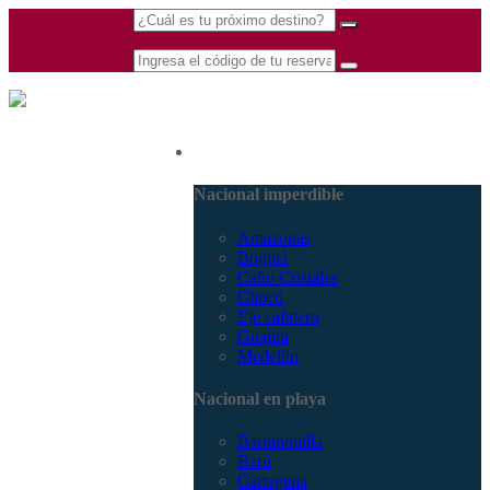
(601) 530 5586 -
Nacional
3168770630
3168785400
Nacional imperdible
Amazonas
Bogotá
Caño Cristales
Chocó
Eje cafetero
Guajira
Medellín
Nacional en playa
Barranquilla
Barú
Cartagena