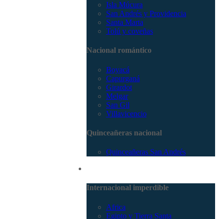
Isla Múcura
San Andrés y Providencia
Santa Marta
Tolú y coveñas
Nacional romántico
Boyacá
Capurganá
Girardot
Melgar
San Gil
Villavicencio
Quinceañeras nacional
Quinceañeras San Andrés
Internacional
Internacional imperdible
Africa
Egipto y Tierra Santa