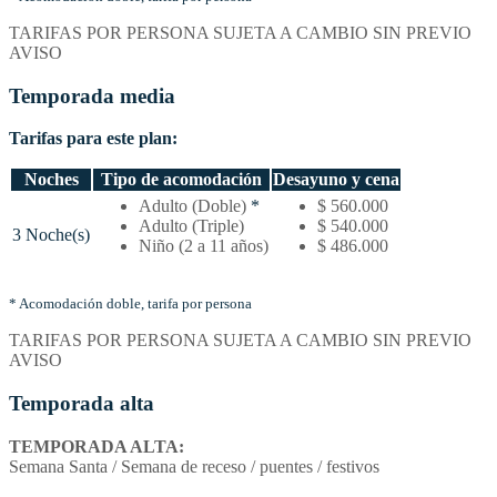
y
TARIFAS POR PERSONA SUJETA A CAMBIO SIN PREVIO
tipo
AVISO
de
acomodación
Temporada media
Tarifas para este plan:
Noches
Tipo de acomodación
Desayuno y cena
Temporada
Adulto (Doble)
*
$ 560.000
media
Adulto (Triple)
$ 540.000
3 Noche(s)
–
Niño (2 a 11 años)
$ 486.000
Tarifas
por
noches
* Acomodación doble, tarifa por persona
y
TARIFAS POR PERSONA SUJETA A CAMBIO SIN PREVIO
tipo
AVISO
de
acomodación
Temporada alta
TEMPORADA ALTA:
Semana Santa / Semana de receso / puentes / festivos