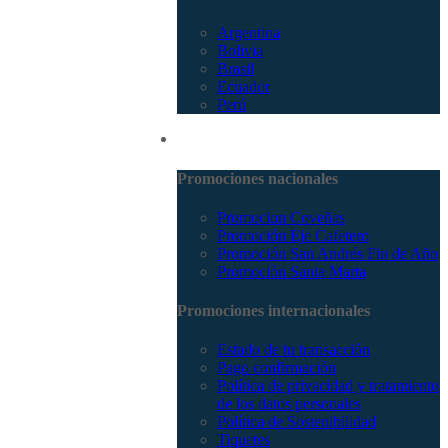
Argentina
Bolivia
Brasil
Ecuador
Perú
Promociones
Promociones nacionales
Promocion Coveñas
Promoción Eje Cafetero
Promoción San Andrés Fin de Año
Promoción Santa Marta
Promociones internacionales
Estado de tu transacción
Pago confirmación
Política de privacidad y tratamiento
de los datos personales
Política de Sostenibilidad
Tiquetes