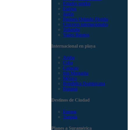
Estados unidos
Europa
Japón
Parques Orlando Florida
Cruceros internacionales
Tailandia
Viajes Baratos
Internacional en playa
Aruba
Cuba
Curacao
Isla Margarita
México
República Dominicana
Panamá
Destinos de Ciudad
Europa
Turquía
Planes a Suramérica