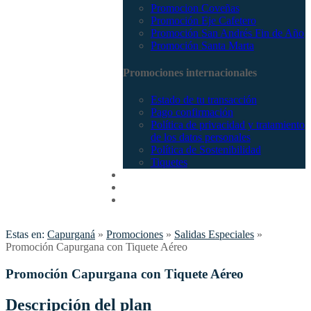
Promocion Coveñas
Promoción Eje Cafetero
Promoción San Andrés Fin de Año
Promoción Santa Marta
Promociones internacionales
Estado de tu transacción
Pago confirmación
Política de privacidad y tratamiento
de los datos personales
Política de Sostenibilidad
Tiquetes
Cotizar
Vuelos
Contactenos
Estas en:
Capurganá
»
Promociones
»
Salidas Especiales
»
Promoción Capurgana con Tiquete Aéreo
Promoción Capurgana con Tiquete Aéreo
Descripción del plan