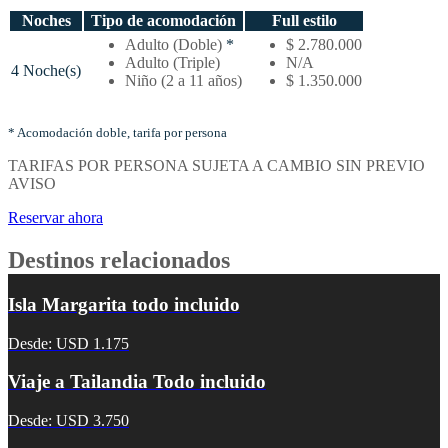
Noches
Tipo de acomodación
Full estilo
Temporada
Adulto (Doble)
*
$ 2.780.000
alta
Adulto (Triple)
N/A
4 Noche(s)
–
Niño (2 a 11 años)
$ 1.350.000
Tarifas
por
noches
* Acomodación doble, tarifa por persona
y
TARIFAS POR PERSONA SUJETA A CAMBIO SIN PREVIO
tipo
AVISO
de
acomodación
Reservar ahora
Destinos relacionados
Isla Margarita todo incluido
Desde: USD 1.175
Viaje a Tailandia Todo incluido
Desde: USD 3.750