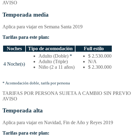
AVISO
de
acomodación
Temporada media
Aplica para viajar en Semana Santa 2019
Tarifas para este plan:
Noches
Tipo de acomodación
Full estilo
Temporada
Adulto (Doble)
*
$ 2.530.000
media
Adulto (Triple)
N/A
4 Noche(s)
–
Niño (2 a 11 años)
$ 2.300.000
Tarifas
por
noches
* Acomodación doble, tarifa por persona
y
TARIFAS POR PERSONA SUJETA A CAMBIO SIN PREVIO
tipo
AVISO
de
acomodación
Temporada alta
Aplica para viajar en Navidad, Fin de Año y Reyes 2019
Tarifas para este plan: