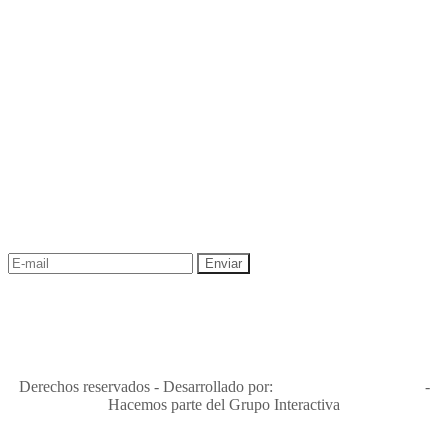
NEWSLETTER
¡Recibe las mejores promociones para tus viajes,
descuentos y ofertas!
"Viajes Interactiva SAS - Nit 900.460.613-2, amiga de los niños y
niñas y enemiga de su explotación y de su abuso sexual."
Apóyamos la ley 679 que penaliza estos delitos en Colombia"
RNT No. 26346
Derechos reservados - Desarrollado por:
T&T Interactiva S.A.S
-
Hacemos parte del Grupo Interactiva