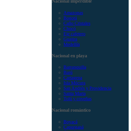
Nacional imperdible
3168785400
Amazonas
Bogotá
Caño Cristales
Chocó
Eje cafetero
Guajira
Medellín
Nacional en playa
Barranquilla
Barú
Cartagena
Isla Múcura
San Andrés y Providencia
Santa Marta
Tolú y coveñas
Nacional romántico
Boyacá
Capurganá