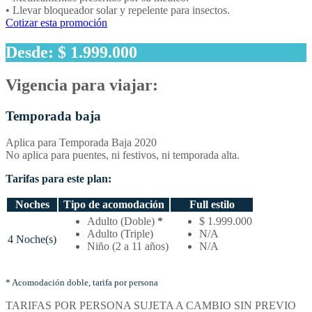
• Llevar bloqueador solar y repelente para insectos.
Cotizar esta promoción
Desde: $ 1.999.000
Vigencia para viajar:
Temporada baja
Aplica para Temporada Baja 2020
No aplica para puentes, ni festivos, ni temporada alta.
Tarifas para este plan:
Noches
Tipo de acomodación
Full estilo
Temporada
Adulto (Doble)
*
$ 1.999.000
baja
Adulto (Triple)
N/A
4 Noche(s)
–
Niño (2 a 11 años)
N/A
Tarifas
por
noches
* Acomodación doble, tarifa por persona
y
TARIFAS POR PERSONA SUJETA A CAMBIO SIN PREVIO
tipo