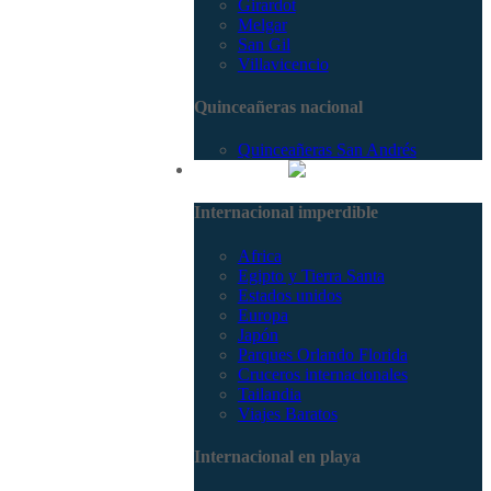
Girardot
Melgar
San Gil
Villavicencio
Quinceañeras nacional
Quinceañeras San Andrés
Internacional
Internacional imperdible
Africa
Egipto y Tierra Santa
Estados unidos
Europa
Japón
Parques Orlando Florida
Cruceros internacionales
Tailandia
Viajes Baratos
Internacional en playa