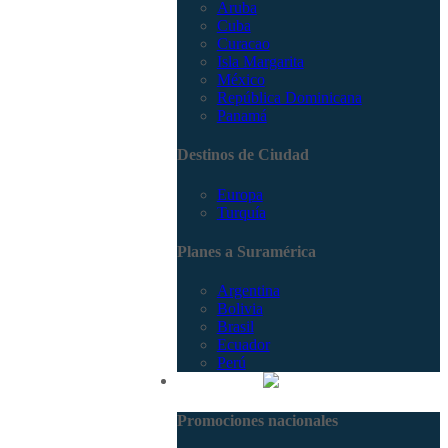
Aruba
Cuba
Curacao
Isla Margarita
México
República Dominicana
Panamá
Destinos de Ciudad
Europa
Turquía
Planes a Suramérica
Argentina
Bolivia
Brasil
Ecuador
Perú
Promociones
Promociones nacionales