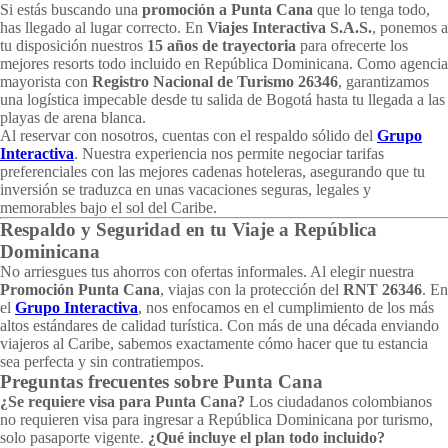
Si estás buscando una
promoción a Punta Cana
que lo tenga todo,
has llegado al lugar correcto. En
Viajes Interactiva S.A.S.
, ponemos a
tu disposición nuestros
15 años de trayectoria
para ofrecerte los
mejores resorts todo incluido en República Dominicana. Como agencia
mayorista con
Registro Nacional de Turismo 26346
, garantizamos
una logística impecable desde tu salida de Bogotá hasta tu llegada a las
playas de arena blanca.
Al reservar con nosotros, cuentas con el respaldo sólido del
Grupo
Interactiva
. Nuestra experiencia nos permite negociar tarifas
preferenciales con las mejores cadenas hoteleras, asegurando que tu
inversión se traduzca en unas vacaciones seguras, legales y
memorables bajo el sol del Caribe.
Respaldo y Seguridad en tu Viaje a República
Dominicana
No arriesgues tus ahorros con ofertas informales. Al elegir nuestra
Promoción Punta Cana
, viajas con la protección del
RNT 26346
. En
el
Grupo Interactiva
, nos enfocamos en el cumplimiento de los más
altos estándares de calidad turística. Con más de una década enviando
viajeros al Caribe, sabemos exactamente cómo hacer que tu estancia
sea perfecta y sin contratiempos.
Preguntas frecuentes sobre Punta Cana
¿Se requiere visa para Punta Cana?
Los ciudadanos colombianos
no requieren visa para ingresar a República Dominicana por turismo,
solo pasaporte vigente.
¿Qué incluye el plan todo incluido?