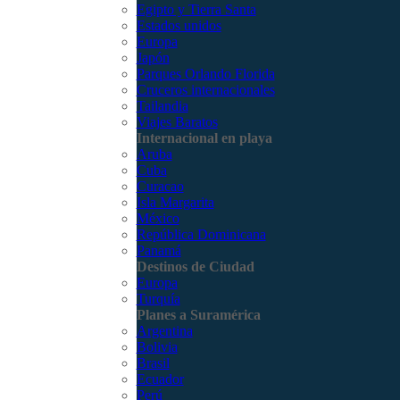
Egipto y Tierra Santa
Estados unidos
Europa
Japón
Parques Orlando Florida
Cruceros internacionales
Tailandia
Viajes Baratos
Internacional en playa
Aruba
Cuba
Curacao
Isla Margarita
México
República Dominicana
Panamá
Destinos de Ciudad
Europa
Turquía
Planes a Suramérica
Argentina
Bolivia
Brasil
Ecuador
Perú