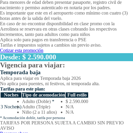
Para menores de edad deben presentar pasaporte, registro civil de
nacimiento y permiso autenticado en notaria por los padres.
Es importante que este en el aeropuerto como mínimo con cuatro (3)
horas antes de la salida del vuelo.
En caso de no encontrar disponibilidad en clase promo con la
Aerolinea se reservara en otras clases cobrando los respectivos
incrementos, tanto para adultos como para niños
Aplica solo para pagos en transferencia o PSE
Tarifas e impuestos sujetos a cambios sin previo aviso.
Cotizar esta promoción
Desde: $ 2.590.000
Vigencia para viajar:
Temporada baja
Aplica para viajar en Temporada baja 2026
No aplica para puentes, ni festivos, ni temporada alta.
Tarifas para este plan:
Noches
Tipo de acomodación
Full estilo
Temporada
Adulto (Doble)
*
$ 2.590.000
baja
3 Noche(s)
Adulto (Triple)
N/A
–
Niño (2 a 11 años)
N/A
Tarifas
* Acomodación doble, tarifa por persona
por
TARIFAS POR PERSONA SUJETA A CAMBIO SIN PREVIO
noches
AVISO
y