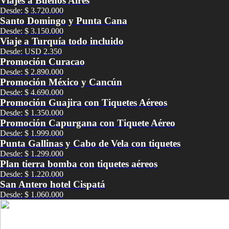
Viajes a Buenos Aires
Desde: $ 3.720.000
Santo Domingo y Punta Cana
Desde: $ 3.150.000
Viaje a Turquía todo incluido
Desde: USD 2.350
Promoción Curacao
Desde: $ 2.890.000
Promoción México y Cancún
Desde: $ 4.690.000
Promoción Guajira con Tiquetes Aéreos
Desde: $ 1.350.000
Promoción Capurgana con Tiquete Aéreo
Desde: $ 1.999.000
Punta Gallinas y Cabo de Vela con tiquetes
Desde: $ 1.299.000
Plan tierra bomba con tiquetes aéreos
Desde: $ 1.220.000
San Antero hotel Cispatá
Desde: $ 1.060.000