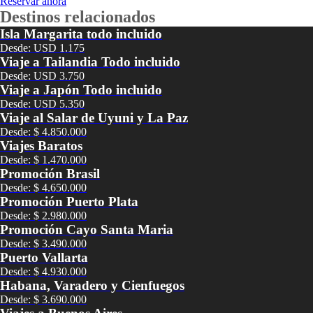
Reservar ahora
tipo
Destinos relacionados
de
Isla Margarita todo incluido
acomodación
Desde: USD 1.175
Viaje a Tailandia Todo incluido
Desde: USD 3.750
Viaje a Japón Todo incluido
Desde: USD 5.350
Viaje al Salar de Uyuni y La Paz
Desde: $ 4.850.000
Viajes Baratos
Desde: $ 1.470.000
Promoción Brasil
Desde: $ 4.650.000
Promoción Puerto Plata
Desde: $ 2.980.000
Promoción Cayo Santa Maria
Desde: $ 3.490.000
Puerto Vallarta
Desde: $ 4.930.000
Habana, Varadero y Cienfuegos
Desde: $ 3.690.000