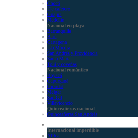
Chocó
Eje cafetero
Guajira
Medellín
Nacional en playa
Barranquilla
Barú
Cartagena
Isla Múcura
San Andrés y Providencia
Santa Marta
Tolú y coveñas
Nacional romántico
Boyacá
Capurganá
Girardot
Melgar
San Gil
Villavicencio
Quinceañeras nacional
Quinceañeras San Andrés
Internacional
Internacional imperdible
Africa