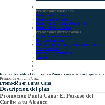
Promociones
Promociones nacionales
Promocion Coveñas
Promoción Eje Cafetero
Promoción San Andrés Fin de Año
Promoción Santa Marta
Promociones internacionales
Estado de tu transacción
Pago confirmación
Política de privacidad y tratamiento de los
datos personales
Política de Sostenibilidad
Tiquetes
Cotizar
Vuelos
Contactenos
Estas en:
República Dominicana
»
Promociones
»
Salidas Especiales
»
Promoción en Punta Cana
Promoción en Punta Cana
Descripción del plan
Promoción Punta Cana: El Paraíso del
Caribe a tu Alcance