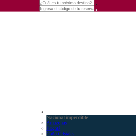
(601) 530 5586 -
Nacional
3168770630
Nacional imperdible
3168785400
Amazonas
Bogotá
Caño Cristales