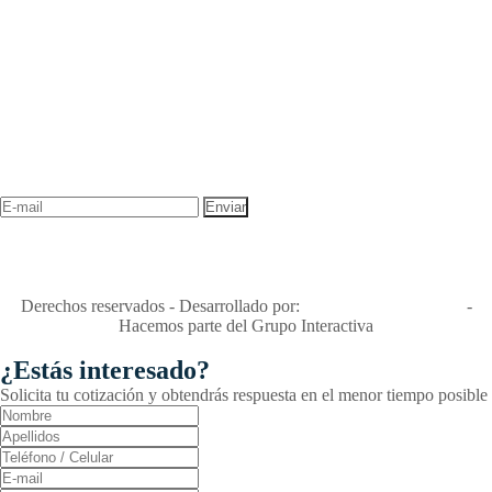
NEWSLETTER
¡Recibe las mejores promociones para tus viajes,
descuentos y ofertas!
"Viajes Interactiva SAS - Nit 900.460.613-2, amiga de los niños y
niñas y enemiga de su explotación y de su abuso sexual."
Apóyamos la ley 679 que penaliza estos delitos en Colombia"
RNT No. 26346
Derechos reservados - Desarrollado por:
T&T Interactiva S.A.S
-
Hacemos parte del Grupo Interactiva
¿Estás interesado?
Solicita tu cotización y obtendrás respuesta en el menor tiempo posible