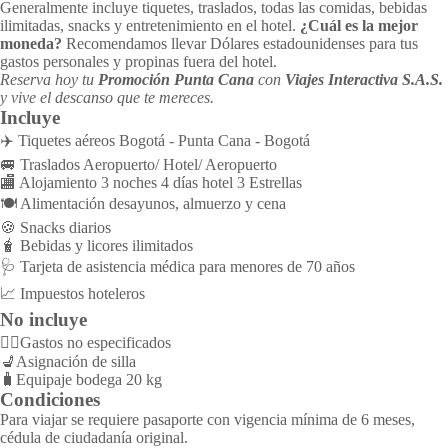
Generalmente incluye tiquetes, traslados, todas las comidas, bebidas
ilimitadas, snacks y entretenimiento en el hotel.
¿Cuál es la mejor
moneda?
Recomendamos llevar Dólares estadounidenses para tus
gastos personales y propinas fuera del hotel.
Reserva hoy tu
Promoción Punta Cana
con
Viajes Interactiva S.A.S.
y vive el descanso que te mereces.
Incluye
✈️ Tiquetes aéreos Bogotá - Punta Cana - Bogotá
🚐 Traslados Aeropuerto/ Hotel/ Aeropuerto
🏬 Alojamiento 3 noches 4 días hotel 3 Estrellas
🍽️ Alimentación desayunos, almuerzo y cena
🍪 Snacks diarios
🧋 Bebidas y licores ilimitados
🩺 Tarjeta de asistencia médica para menores de 70 años
📈 Impuestos hoteleros
No incluye
👉🏻Gastos no especificados
💺Asignación de silla
🧳Equipaje bodega 20 kg
Condiciones
Para viajar se requiere pasaporte con vigencia mínima de 6 meses,
cédula de ciudadanía original.