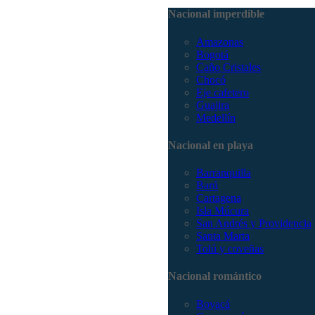
Nacional imperdible
Amazonas
Bogotá
Caño Cristales
Chocó
Eje cafetero
Guajira
Medellín
Nacional en playa
Barranquilla
Barú
Cartagena
Isla Múcura
San Andrés y Providencia
Santa Marta
Tolú y coveñas
Nacional romántico
Boyacá