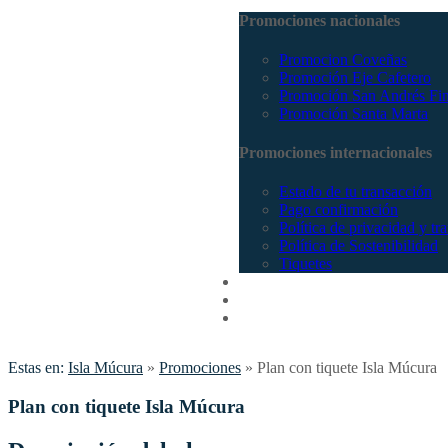
Promociones nacionales
Promocion Coveñas
Promoción Eje Cafetero
Promoción San Andrés Fi
Promoción Santa Marta
Promociones internacionales
Estado de tu transacción
Pago confirmación
Política de privacidad y tr
Política de Sostenibilidad
Tiquetes
Cotizar
Vuelos
Contactenos
Estas en:
Isla Múcura
»
Promociones
»
Plan con tiquete Isla Múcura
Plan con tiquete Isla Múcura