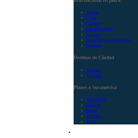
Internacional en playa
Aruba
Cuba
Curacao
Isla Margarita
México
República Dominicana
Panamá
Destinos de Ciudad
Europa
Turquía
Planes a Suramérica
Argentina
Bolivia
Brasil
Ecuador
Perú
Promociones