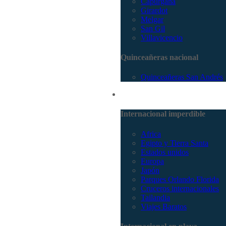
Capurganá
Girardot
Melgar
San Gil
Villavicencio
Quinceañeras nacional
Quinceañeras San Andrés
Internacional
Internacional imperdible
Africa
Egipto y Tierra Santa
Estados unidos
Europa
Japón
Parques Orlando Florida
Cruceros internacionales
Tailandia
Viajes Baratos