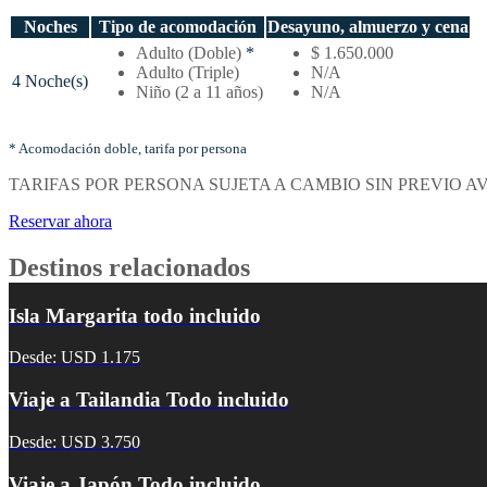
Noches
Tipo de acomodación
Desayuno, almuerzo y cena
Temporada
Adulto (Doble)
*
$ 1.650.000
baja
Adulto (Triple)
N/A
4 Noche(s)
–
Niño (2 a 11 años)
N/A
Tarifas
por
noches
* Acomodación doble, tarifa por persona
y
TARIFAS POR PERSONA SUJETA A CAMBIO SIN PREVIO A
tipo
de
Reservar ahora
acomodación
Destinos relacionados
Isla Margarita todo incluido
Desde: USD 1.175
Viaje a Tailandia Todo incluido
Desde: USD 3.750
Viaje a Japón Todo incluido