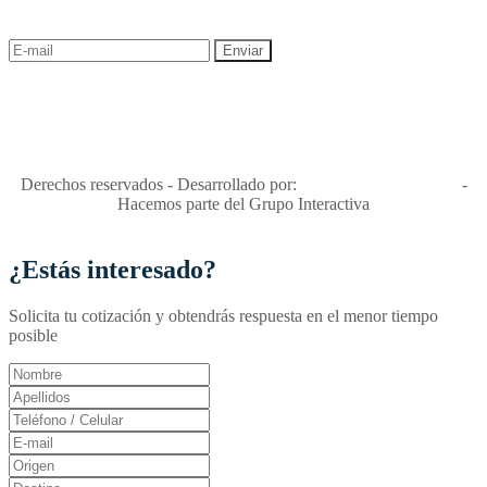
descuentos y ofertas!
"Viajes Interactiva SAS - Nit 900.460.613-2, amiga de los niños y
niñas y enemiga de su explotación y de su abuso sexual."
Apóyamos la ley 679 que penaliza estos delitos en Colombia"
RNT No. 26346
Derechos reservados - Desarrollado por:
T&T Interactiva S.A.S
-
Hacemos parte del Grupo Interactiva
¿Estás interesado?
Solicita tu cotización y obtendrás respuesta en el menor tiempo
posible