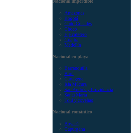
Nacional imperdible
3168785400
Amazonas
Bogotá
Caño Cristales
Chocó
Eje cafetero
Guajira
Medellín
Nacional en playa
Barranquilla
Barú
Cartagena
Isla Múcura
San Andrés y Providencia
Santa Marta
Tolú y coveñas
Nacional romántico
Boyacá
Capurganá