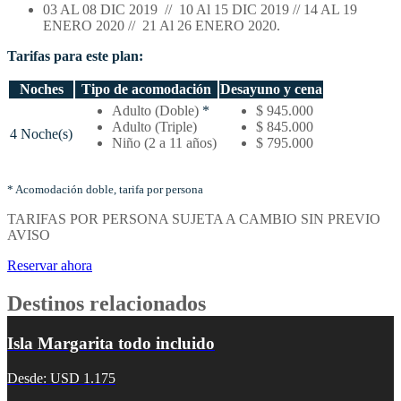
03 AL 08 DIC 2019 // 10 Al 15 DIC 2019 // 14 AL 19
ENERO 2020 // 21 Al 26 ENERO 2020.
Tarifas para este plan:
Noches
Tipo de acomodación
Desayuno y cena
Temporada
Adulto (Doble)
*
$ 945.000
alta
Adulto (Triple)
$ 845.000
4 Noche(s)
–
Niño (2 a 11 años)
$ 795.000
Tarifas
por
noches
* Acomodación doble, tarifa por persona
y
TARIFAS POR PERSONA SUJETA A CAMBIO SIN PREVIO
tipo
AVISO
de
acomodación
Reservar ahora
Destinos relacionados
Isla Margarita todo incluido
Desde: USD 1.175