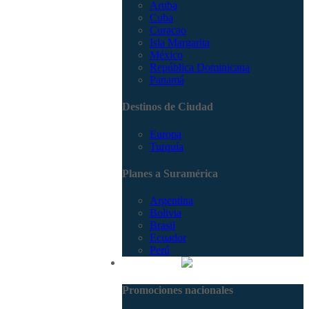
Aruba
Cuba
Curacao
Isla Margarita
México
República Dominicana
Panamá
Destinos de Ciudad
Europa
Turquía
Planes a Suramérica
Argentina
Bolivia
Brasil
Ecuador
Perú
Promociones
Promociones nacionales