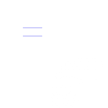
¡Encuentra tu propio lugar en el Mundo!
Acerca de
CELULAR Y WHATSAPP
nosotros
3168770630
(601) 530
5586
3168785400
3168770630
Nuestras redes