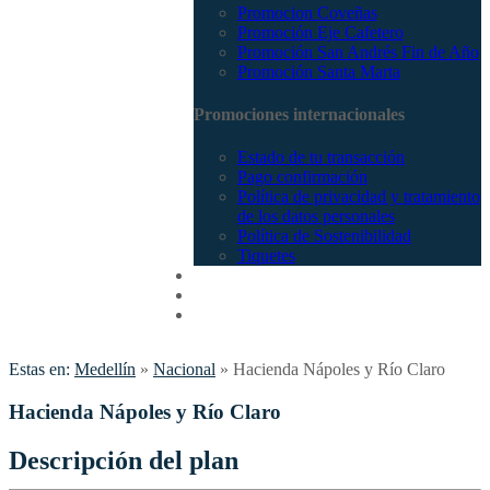
Promocion Coveñas
Promoción Eje Cafetero
Promoción San Andrés Fin de Año
Promoción Santa Marta
Promociones internacionales
Estado de tu transacción
Pago confirmación
Política de privacidad y tratamiento
de los datos personales
Política de Sostenibilidad
Tiquetes
Cotizar
Vuelos
Contactenos
Estas en:
Medellín
»
Nacional
»
Hacienda Nápoles y Río Claro
Hacienda Nápoles y Río Claro
Descripción del plan