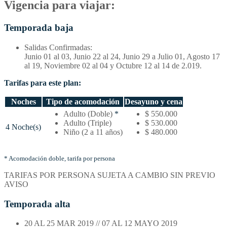
Vigencia para viajar:
Temporada baja
Salidas Confirmadas:
Junio 01 al 03, Junio 22 al 24, Junio 29 a Julio 01, Agosto 17
al 19, Noviembre 02 al 04 y Octubre 12 al 14 de 2.019.
Tarifas para este plan:
Noches
Tipo de acomodación
Desayuno y cena
Temporada
Adulto (Doble)
*
$ 550.000
baja
Adulto (Triple)
$ 530.000
4 Noche(s)
–
Niño (2 a 11 años)
$ 480.000
Tarifas
por
noches
* Acomodación doble, tarifa por persona
y
TARIFAS POR PERSONA SUJETA A CAMBIO SIN PREVIO
tipo
AVISO
de
acomodación
Temporada alta
20 AL 25 MAR 2019 // 07 AL 12 MAYO 2019