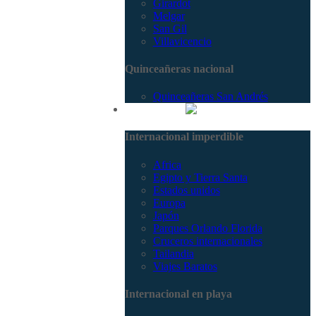
Girardot
Melgar
San Gil
Villavicencio
Quinceañeras nacional
Quinceañeras San Andrés
Internacional
Internacional imperdible
Africa
Egipto y Tierra Santa
Estados unidos
Europa
Japón
Parques Orlando Florida
Cruceros internacionales
Tailandia
Viajes Baratos
Internacional en playa