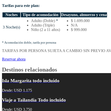
Tarifas para este plan:
Noches
Tipo de acomodación
Desayuno, almuerzo y cena
Temporada
Adulto (Doble)
*
$ 1.699.000
baja
Adulto (Triple)
N/A
3 Noche(s)
–
Niño (2 a 11 años)
$ 999.000
Tarifas
por
noches
* Acomodación doble, tarifa por persona
y
TARIFAS POR PERSONA SUJETA A CAMBIO SIN PREVIO A
tipo
de
Reservar ahora
acomodación
Destinos relacionados
Isla Margarita todo incluido
Desde: USD 1.175
Viaje a Tailandia Todo incluido
Desde: USD 3.750