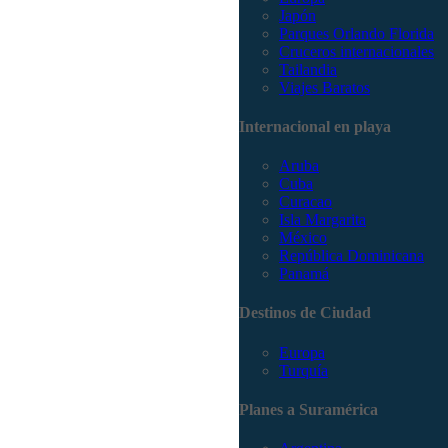
Japón
Parques Orlando Florida
Cruceros internacionales
Tailandia
Viajes Baratos
Internacional en playa
Aruba
Cuba
Curacao
Isla Margarita
México
República Dominicana
Panamá
Destinos de Ciudad
Europa
Turquía
Planes a Suramérica