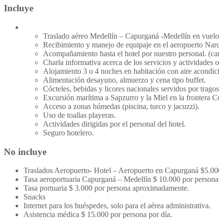
Incluye
Traslado aéreo Medellín – Capurganá -Medellín en vuelo 
Recibimiento y manejo de equipaje en el aeropuerto Nar
Acompañamiento hasta el hotel por nuestro personal. (c
Charla informativa acerca de los servicios y actividades o
Alojamiento 3 o 4 noches en habitación con aire acondic
Alimentación desayuno, almuerzo y cena tipo buffet.
Cócteles, bebidas y licores nacionales servidos por trag
Excursión marítima a Sapzurro y la Miel en la frontera 
Acceso a zonas húmedas (piscina, turco y jacuzzi).
Uso de toallas playeras.
Actividades dirigidas por el personal del hotel.
Seguro hotelero.
No incluye
Traslados Aeropuerto- Hotel – Aeropuerto en Capurganá $5.00
Tasa aeroportuaria Capurganá – Medellín $ 10.000 por person
Tasa portuaria $ 3.000 por persona aproximadamente.
Snacks
Internet para los huéspedes, solo para el aérea administrativa.
Asistencia médica $ 15.000 por persona por día.