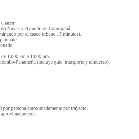
chárter.
cisa Navas o el puerto de Capurganá
aminando por el casco urbano 15 minutos).
pcionales .
ionado.
os de 10:00 am a 10:00 pm.
Colombo-Panameña (incluye guía, transporte y almuerzo).
0 por persona aproximadamente por trayecto.
a aproximadamente.