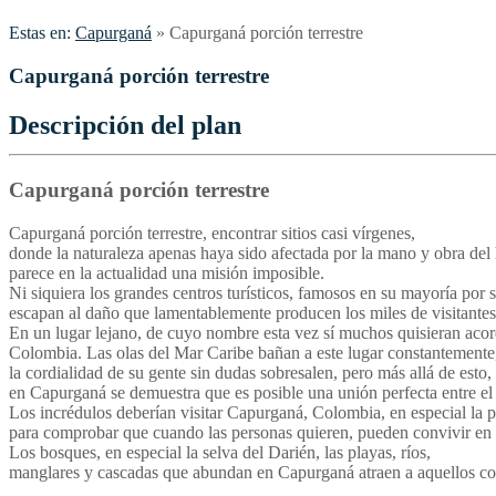
Estas en:
Capurganá
»
Capurganá porción terrestre
Capurganá porción terrestre
Descripción del plan
Capurganá porción terrestre
Capurganá porción terrestre, encontrar sitios casi vírgenes,
donde la naturaleza apenas haya sido afectada por la mano y obra de
parece en la actualidad una misión imposible.
Ni siquiera los grandes centros turísticos, famosos en su mayoría por s
escapan al daño que lamentablemente producen los miles de visitantes
En un lugar lejano, de cuyo nombre esta vez sí muchos quisieran aco
Colombia. Las olas del Mar Caribe bañan a este lugar constantemente,
la cordialidad de su gente sin dudas sobresalen, pero más allá de esto,
en Capurganá se demuestra que es posible una unión perfecta entre el d
Los incrédulos deberían visitar Capurganá, Colombia, en especial la
para comprobar que cuando las personas quieren, pueden convivir en 
Los bosques, en especial la selva del Darién, las playas, ríos,
manglares y cascadas que abundan en Capurganá atraen a aquellos con l