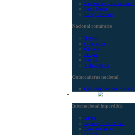
San Andrés y Providencia
Santa Marta
Tolú y coveñas
Nacional romántico
Boyacá
Capurganá
Girardot
Melgar
San Gil
Villavicencio
Quinceañeras nacional
Quinceañeras San Andrés
Internacional
Internacional imperdible
Africa
Egipto y Tierra Santa
Estados unidos
Europa