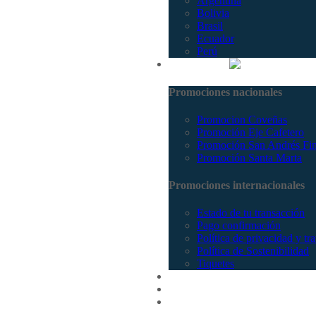
Argentina
Bolivia
Brasil
Ecuador
Perú
Promociones
Promociones nacionales
Promocion Coveñas
Promoción Eje Cafetero
Promoción San Andrés Fi
Promoción Santa Marta
Promociones internacionales
Estado de tu transacción
Pago confirmación
Política de privacidad y tr
Política de Sostenibilidad
Tiquetes
Cotizar
Vuelos
Contactenos