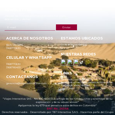
NEWSLETTER
¡Recibe las mejores promociones para tus viajes,
descuentos y ofertas!
ACERCA DE NOSOTROS
ESTAMOS UBICADOS
(601) 530 5586
Cr 14 # 94-44 OF 602
3168770630
NUESTRAS REDES
CELULAR Y WHATSAPP
3168770630
3168785400
LINKS
CONTACTANOS
Términos y condiciones
Política de privacidad y tratamiento de datos
gerencia@viajesinteractiva.com
Política de Sostenibilidad
"Viajes Interactiva SAS - Nit 900.460.613-2, amiga de los niños y niñas y enemiga de su
explotación y de su abuso sexual."
Apóyamos la ley 679 que penaliza estos delitos en Colombia"
RNT No. 26346
Derechos reservados - Desarrollado por:
T&T Interactiva S.A.S
- Hacemos parte del Grupo