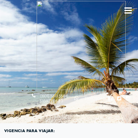
(601) 530 5586 -
3168785400
3168770630
VIGENCIA PARA VIAJAR: