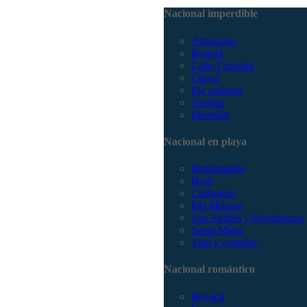
Nacional imperdible
Amazonas
Bogotá
Caño Cristales
Chocó
Eje cafetero
Guajira
Medellín
Nacional en playa
Barranquilla
Barú
Cartagena
Isla Múcura
San Andrés y Providencia
Santa Marta
Tolú y coveñas
Nacional romántico
Boyacá