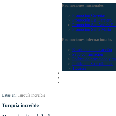
Promociones nacionales
Promocion Coveñas
Promoción Eje Cafetero
Promoción San Andrés Fi
Promoción Santa Marta
Promociones internacionales
Estado de tu transacción
Pago confirmación
Política de privacidad y tr
Política de Sostenibilidad
Tiquetes
Cotizar
Vuelos
Contactenos
Estas en:
Turquía increíble
Turquía increíble