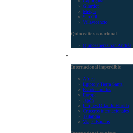
Capurganá
Girardot
Melgar
San Gil
Villavicencio
Quinceañeras nacional
Quinceañeras San Andrés
Internacional
Internacional imperdible
Africa
Egipto y Tierra Santa
Estados unidos
Europa
Japón
Parques Orlando Florida
Cruceros internacionales
Tailandia
Viajes Baratos