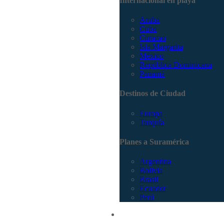
Internacional en playa
Aruba
Cuba
Curacao
Isla Margarita
México
República Dominicana
Panamá
Destinos de Ciudad
Europa
Turquía
Planes a Suramérica
Argentina
Bolivia
Brasil
Ecuador
Perú
Promociones