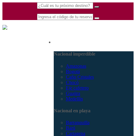
(601) 530 5586 -
Nacional
3168770630
3168785400
Nacional imperdible
Amazonas
Bogotá
Caño Cristales
Chocó
Eje cafetero
Guajira
Medellín
Nacional en playa
Barranquilla
Barú
Cartagena