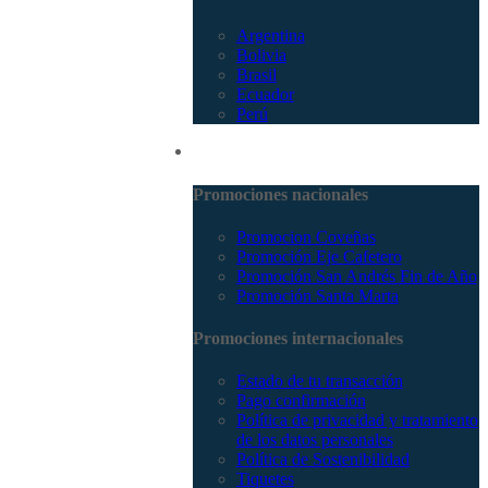
Argentina
Bolivia
Brasil
Ecuador
Perú
Promociones
Promociones nacionales
Promocion Coveñas
Promoción Eje Cafetero
Promoción San Andrés Fin de Año
Promoción Santa Marta
Promociones internacionales
Estado de tu transacción
Pago confirmación
Política de privacidad y tratamiento
de los datos personales
Política de Sostenibilidad
Tiquetes