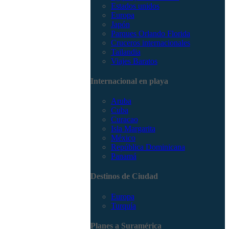
Estados unidos
Europa
Japón
Parques Orlando Florida
Cruceros internacionales
Tailandia
Viajes Baratos
Internacional en playa
Aruba
Cuba
Curacao
Isla Margarita
México
República Dominicana
Panamá
Destinos de Ciudad
Europa
Turquía
Planes a Suramérica