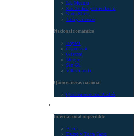
Isla Múcura
San Andrés y Providencia
Santa Marta
Tolú y coveñas
Nacional romántico
Boyacá
Capurganá
Girardot
Melgar
San Gil
Villavicencio
Quinceañeras nacional
Quinceañeras San Andrés
Internacional
Internacional imperdible
Africa
Egipto y Tierra Santa