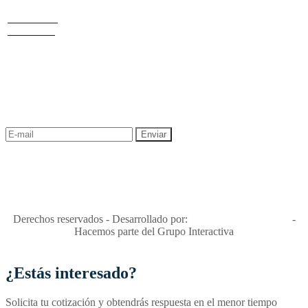
redes
Términos y condiciones
Política de
privacidad y tratamiento de datos
Cr 14 # 94-
Política de Sostenibilidad
44 OF 602
NEWSLETTER
¡Recibe las mejores promociones para tus viajes,
descuentos y ofertas!
"Viajes Interactiva SAS - Nit 900.460.613-2, amiga de los niños y
niñas y enemiga de su explotación y de su abuso sexual."
Apóyamos la ley 679 que penaliza estos delitos en Colombia"
RNT No. 26346
Derechos reservados - Desarrollado por:
T&T Interactiva S.A.S
-
Hacemos parte del Grupo Interactiva
¿Estás interesado?
Solicita tu cotización y obtendrás respuesta en el menor tiempo