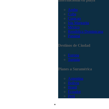
Internacional en playa
Aruba
Cuba
Curacao
Isla Margarita
México
República Dominicana
Panamá
Destinos de Ciudad
Europa
Turquía
Planes a Suramérica
Argentina
Bolivia
Brasil
Ecuador
Perú
Promociones