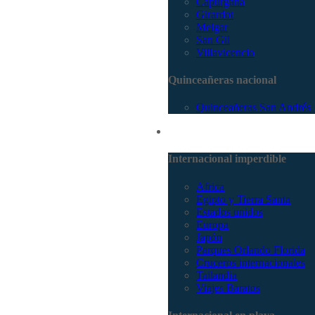
Capurganá
Girardot
Melgar
San Gil
Villavicencio
Quinceañeras nacional
Quinceañeras San Andrés
Internacional
Internacional imperdible
Africa
Egipto y Tierra Santa
Estados unidos
Europa
Japón
Parques Orlando Florida
Cruceros internacionales
Tailandia
Viajes Baratos