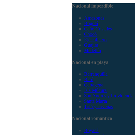
Nacional imperdible
Amazonas
Bogotá
Caño Cristales
Chocó
Eje cafetero
Guajira
Medellín
Nacional en playa
Barranquilla
Barú
Cartagena
Isla Múcura
San Andrés y Providencia
Santa Marta
Tolú y coveñas
Nacional romántico
Boyacá