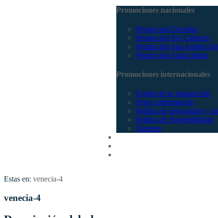
Promociones nacionales
Promocion Coveñas
Promoción Eje Cafetero
Promoción San Andrés Fi
Promoción Santa Marta
Promociones internacionales
Estado de tu transacción
Pago confirmación
Política de privacidad y tr
Política de Sostenibilidad
Tiquetes
Cotizar
Vuelos
Contactenos
Estas en:
venecia-4
venecia-4