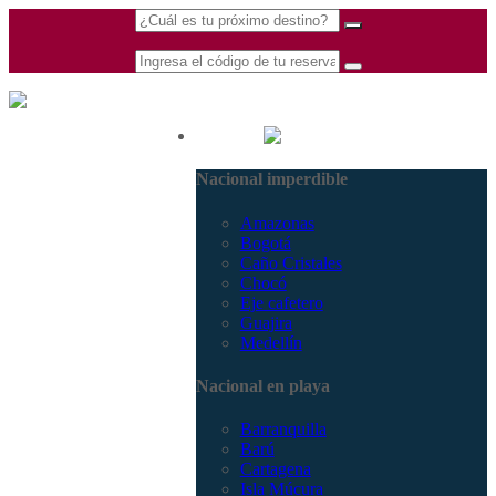
(601) 530 5586 -
Nacional
3168770630
Nacional imperdible
3168785400
Amazonas
Bogotá
Caño Cristales
Chocó
Eje cafetero
Guajira
Medellín
Nacional en playa
Barranquilla
Barú
Cartagena
Isla Múcura