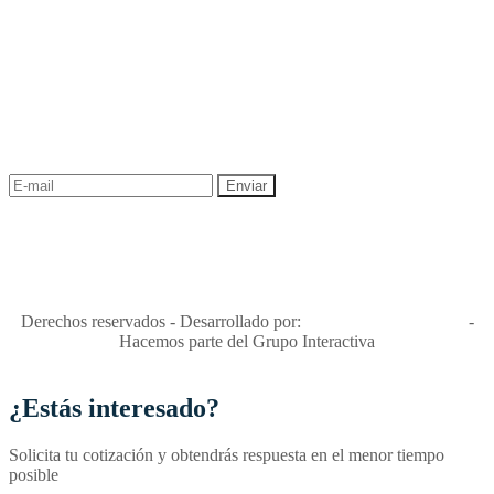
NEWSLETTER
¡Recibe las mejores promociones para tus viajes,
descuentos y ofertas!
"Viajes Interactiva SAS - Nit 900.460.613-2, amiga de los niños y
niñas y enemiga de su explotación y de su abuso sexual."
Apóyamos la ley 679 que penaliza estos delitos en Colombia"
RNT No. 26346
Derechos reservados - Desarrollado por:
T&T Interactiva S.A.S
-
Hacemos parte del Grupo Interactiva
¿Estás interesado?
Solicita tu cotización y obtendrás respuesta en el menor tiempo
posible