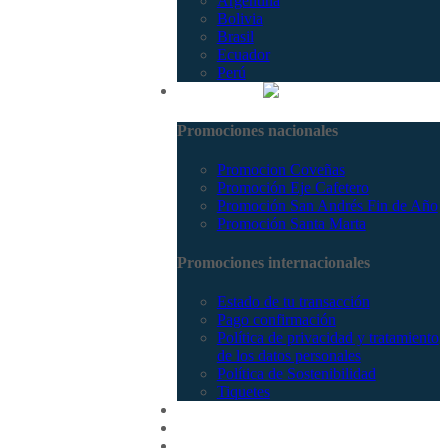
Argentina
Bolivia
Brasil
Ecuador
Perú
Promociones
Promociones nacionales
Promocion Coveñas
Promoción Eje Cafetero
Promoción San Andrés Fin de Año
Promoción Santa Marta
Promociones internacionales
Estado de tu transacción
Pago confirmación
Política de privacidad y tratamiento
de los datos personales
Política de Sostenibilidad
Tiquetes
Cotizar
Vuelos
Contactenos