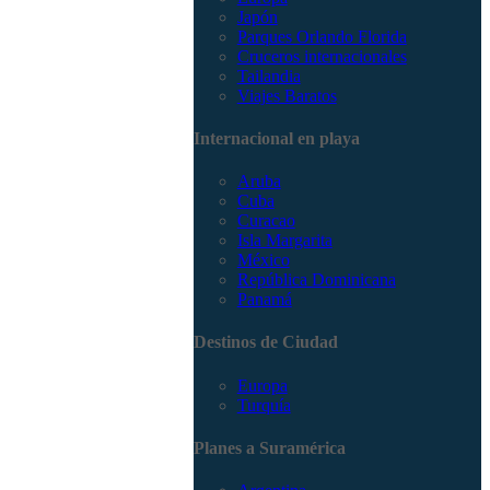
Japón
Parques Orlando Florida
Cruceros internacionales
Tailandia
Viajes Baratos
Internacional en playa
Aruba
Cuba
Curacao
Isla Margarita
México
República Dominicana
Panamá
Destinos de Ciudad
Europa
Turquía
Planes a Suramérica