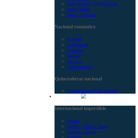
San Andrés y Providencia
Santa Marta
Tolú y coveñas
Nacional romántico
Boyacá
Capurganá
Girardot
Melgar
San Gil
Villavicencio
Quinceañeras nacional
Quinceañeras San Andrés
Internacional
Internacional imperdible
Africa
Egipto y Tierra Santa
Estados unidos
Europa