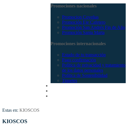
Promociones nacionales
Promocion Coveñas
Promoción Eje Cafetero
Promoción San Andrés Fin de Año
Promoción Santa Marta
Promociones internacionales
Estado de tu transacción
Pago confirmación
Política de privacidad y tratamiento
de los datos personales
Política de Sostenibilidad
Tiquetes
Cotizar
Vuelos
Contactenos
Estas en:
KIOSCOS
KIOSCOS