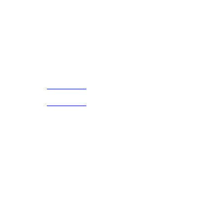
Cada Experiencia
¡Encuentra tu propio lugar en el Mundo!
Acerca de
CELULAR Y WHATSAPP
nosotros
3168770630
(601) 530
5586
3168785400
3168770630
Nuestras redes