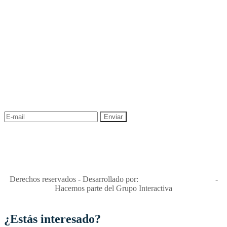
NEWSLETTER
¡Recibe las mejores promociones para tus viajes,
descuentos y ofertas!
"Viajes Interactiva SAS - Nit 900.460.613-2, amiga de los niños y
niñas y enemiga de su explotación y de su abuso sexual."
Apóyamos la ley 679 que penaliza estos delitos en Colombia"
RNT No. 26346
Derechos reservados - Desarrollado por:
T&T Interactiva S.A.S
-
Hacemos parte del Grupo Interactiva
¿Estás interesado?