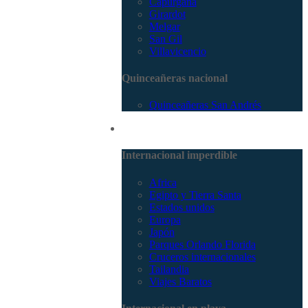
Capurganá
Girardot
Melgar
San Gil
Villavicencio
Quinceañeras nacional
Quinceañeras San Andrés
Internacional
Internacional imperdible
Africa
Egipto y Tierra Santa
Estados unidos
Europa
Japón
Parques Orlando Florida
Cruceros internacionales
Tailandia
Viajes Baratos