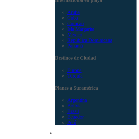
Internacional en playa
Aruba
Cuba
Curacao
Isla Margarita
México
República Dominicana
Panamá
Destinos de Ciudad
Europa
Turquía
Planes a Suramérica
Argentina
Bolivia
Brasil
Ecuador
Perú
Promociones