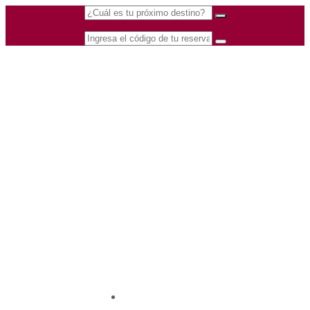
(601) 530 5586 -
Nacional
3168770630