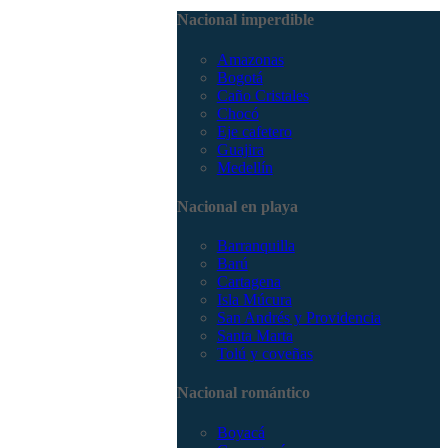
3168785400
Nacional imperdible
Amazonas
Bogotá
Caño Cristales
Chocó
Eje cafetero
Guajira
Medellín
Nacional en playa
Barranquilla
Barú
Cartagena
Isla Múcura
San Andrés y Providencia
Santa Marta
Tolú y coveñas
Nacional romántico
Boyacá