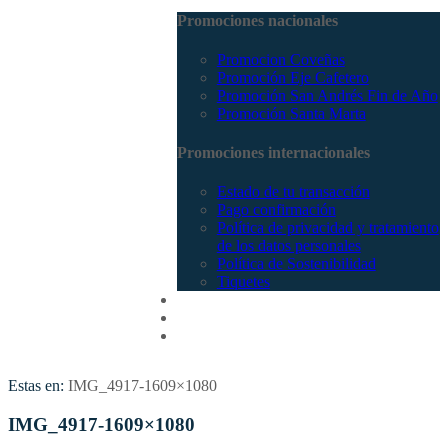
Promociones nacionales
Promocion Coveñas
Promoción Eje Cafetero
Promoción San Andrés Fin de Año
Promoción Santa Marta
Promociones internacionales
Estado de tu transacción
Pago confirmación
Política de privacidad y tratamiento
de los datos personales
Política de Sostenibilidad
Tiquetes
Cotizar
Vuelos
Contactenos
Estas en:
IMG_4917-1609×1080
IMG_4917-1609×1080