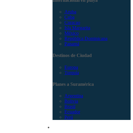
Internacional en playa
Aruba
Cuba
Curacao
Isla Margarita
México
República Dominicana
Panamá
Destinos de Ciudad
Europa
Turquía
Planes a Suramérica
Argentina
Bolivia
Brasil
Ecuador
Perú
Promociones