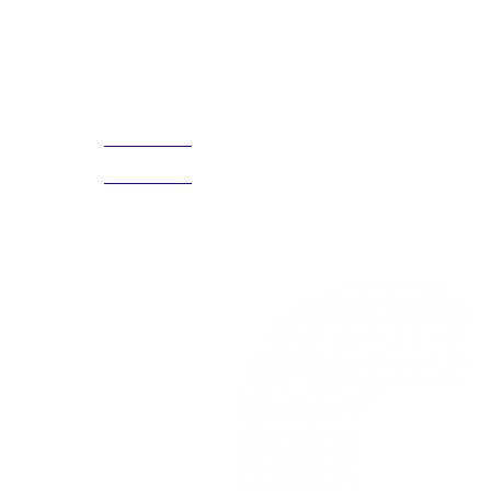
¡Encuentra tu propio lugar en el Mundo!
Acerca de
CELULAR Y WHATSAPP
nosotros
3168770630
(601) 530
5586
3168785400
3168770630
Nuestras redes