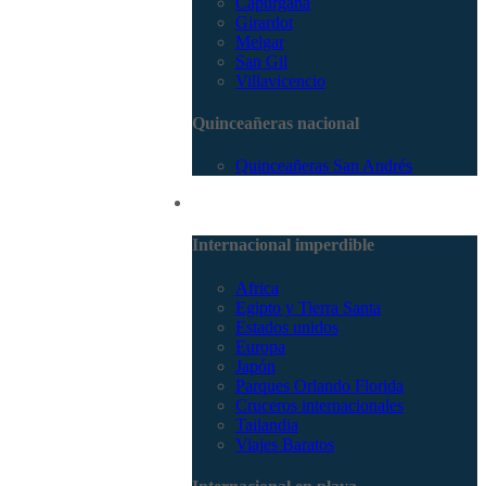
Capurganá
Girardot
Melgar
San Gil
Villavicencio
Quinceañeras nacional
Quinceañeras San Andrés
Internacional
Internacional imperdible
Africa
Egipto y Tierra Santa
Estados unidos
Europa
Japón
Parques Orlando Florida
Cruceros internacionales
Tailandia
Viajes Baratos