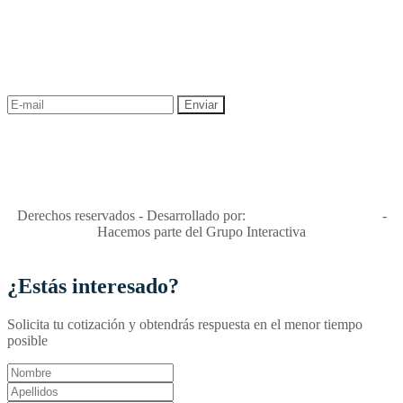
NEWSLETTER
¡Recibe las mejores promociones para tus viajes,
descuentos y ofertas!
"Viajes Interactiva SAS - Nit 900.460.613-2, amiga de los niños y
niñas y enemiga de su explotación y de su abuso sexual."
Apóyamos la ley 679 que penaliza estos delitos en Colombia"
RNT No. 26346
Derechos reservados - Desarrollado por:
T&T Interactiva S.A.S
-
Hacemos parte del Grupo Interactiva
¿Estás interesado?
Solicita tu cotización y obtendrás respuesta en el menor tiempo
posible