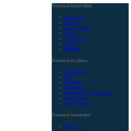
3168785400
Nacional imperdible
Amazonas
Bogotá
Caño Cristales
Chocó
Eje cafetero
Guajira
Medellín
Nacional en playa
Barranquilla
Barú
Cartagena
Isla Múcura
San Andrés y Providencia
Santa Marta
Tolú y coveñas
Nacional romántico
Boyacá