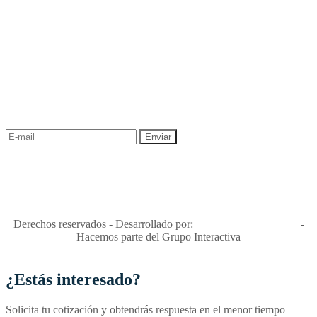
NEWSLETTER
¡Recibe las mejores promociones para tus viajes,
descuentos y ofertas!
"Viajes Interactiva SAS - Nit 900.460.613-2, amiga de los niños y
niñas y enemiga de su explotación y de su abuso sexual."
Apóyamos la ley 679 que penaliza estos delitos en Colombia"
RNT No. 26346
Derechos reservados - Desarrollado por:
T&T Interactiva S.A.S
-
Hacemos parte del Grupo Interactiva
¿Estás interesado?
Solicita tu cotización y obtendrás respuesta en el menor tiempo