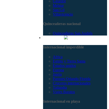
Girardot
Melgar
San Gil
Villavicencio
Quinceañeras nacional
Quinceañeras San Andrés
Internacional
Internacional imperdible
Africa
Egipto y Tierra Santa
Estados unidos
Europa
Japón
Parques Orlando Florida
Cruceros internacionales
Tailandia
Viajes Baratos
Internacional en playa