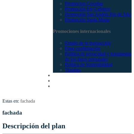
Promocion Coveñas
Promoción Eje Cafetero
Promoción San Andrés Fin de Año
Promoción Santa Marta
Promociones internacionales
Estado de tu transacción
Pago confirmación
Política de privacidad y tratamiento
de los datos personales
Política de Sostenibilidad
Tiquetes
Cotizar
Vuelos
Contactenos
Estas en:
fachada
fachada
Descripción del plan