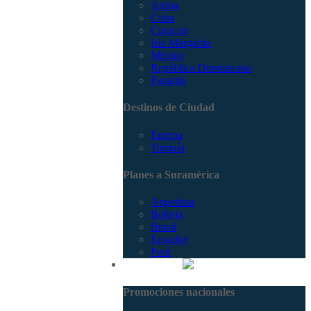
Aruba
Cuba
Curacao
Isla Margarita
México
República Dominicana
Panamá
Destinos de Ciudad
Europa
Turquía
Planes a Suramérica
Argentina
Bolivia
Brasil
Ecuador
Perú
Promociones
Promociones nacionales