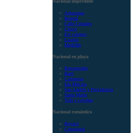
Nacional imperdible
3168785400
Amazonas
Bogotá
Caño Cristales
Chocó
Eje cafetero
Guajira
Medellín
Nacional en playa
Barranquilla
Barú
Cartagena
Isla Múcura
San Andrés y Providencia
Santa Marta
Tolú y coveñas
Nacional romántico
Boyacá
Capurganá