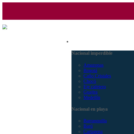
(601) 530 5586 - 3168770630
Nacional
3168785400
Nacional imperdible
Amazonas
Bogotá
Caño Cristales
Chocó
Eje cafetero
Guajira
Medellín
Nacional en playa
Barranquilla
Barú
Cartagena