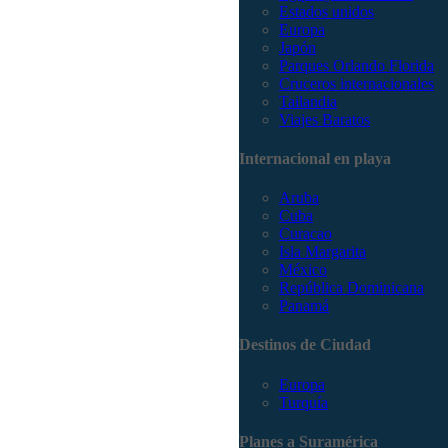
Estados unidos
Europa
Japón
Parques Orlando Florida
Cruceros internacionales
Tailandia
Viajes Baratos
Internacional en playa
Aruba
Cuba
Curacao
Isla Margarita
México
República Dominicana
Panamá
Destinos de Ciudad
Europa
Turquía
Planes a Suramérica