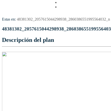
Vuelos
Contactenos
Estas en:
48381302_2057615044298938_2860386551995564032_n
48381302_2057615044298938_28603865519955640
Descripción del plan