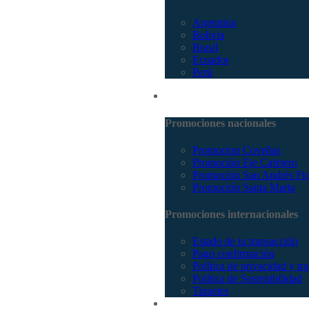
Argentina
Bolivia
Brasil
Ecuador
Perú
Promociones
Promociones nacionales
Promocion Coveñas
Promoción Eje Cafetero
Promoción San Andrés Fi
Promoción Santa Marta
Promociones internacionales
Estado de tu transacción
Pago confirmación
Política de privacidad y tr
Política de Sostenibilidad
Tiquetes
Cotizar