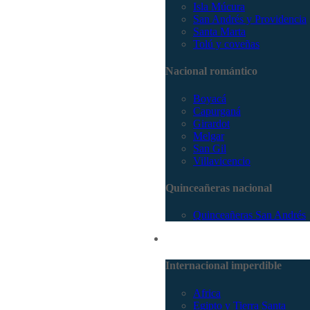
Isla Múcura
San Andrés y Providencia
Santa Marta
Tolú y coveñas
Nacional romántico
Boyacá
Capurganá
Girardot
Melgar
San Gil
Villavicencio
Quinceañeras nacional
Quinceañeras San Andrés
Internacional
Internacional imperdible
Africa
Egipto y Tierra Santa