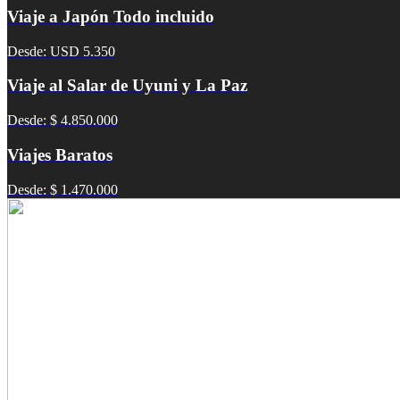
Viaje a Japón Todo incluido
Desde: USD 5.350
Viaje al Salar de Uyuni y La Paz
Desde: $ 4.850.000
Viajes Baratos
Desde: $ 1.470.000