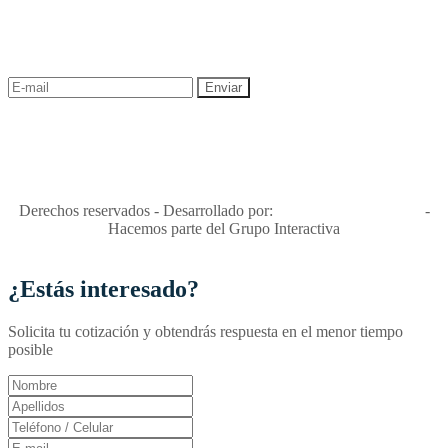
¡Recibe las mejores promociones para tus viajes,
descuentos y ofertas!
"Viajes Interactiva SAS - Nit 900.460.613-2, amiga de los niños y
niñas y enemiga de su explotación y de su abuso sexual."
Apóyamos la ley 679 que penaliza estos delitos en Colombia"
RNT No. 26346
Derechos reservados - Desarrollado por:
T&T Interactiva S.A.S
-
Hacemos parte del Grupo Interactiva
¿Estás interesado?
Solicita tu cotización y obtendrás respuesta en el menor tiempo
posible