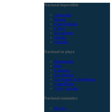
3168785400
Nacional imperdible
Amazonas
Bogotá
Caño Cristales
Chocó
Eje cafetero
Guajira
Medellín
Nacional en playa
Barranquilla
Barú
Cartagena
Isla Múcura
San Andrés y Providencia
Santa Marta
Tolú y coveñas
Nacional romántico
Boyacá