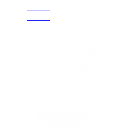
3168770630
(601) 530
5586
3168785400
3168770630
Nuestras redes