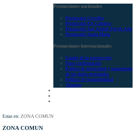
Promociones nacionales
Promocion Coveñas
Promoción Eje Cafetero
Promoción San Andrés Fin de Año
Promoción Santa Marta
Promociones internacionales
Estado de tu transacción
Pago confirmación
Política de privacidad y tratamiento
de los datos personales
Política de Sostenibilidad
Tiquetes
Cotizar
Vuelos
Contactenos
Estas en:
ZONA COMUN
ZONA COMUN