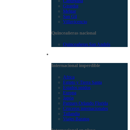
Capurganá
Girardot
Melgar
San Gil
Villavicencio
Quinceañeras nacional
Quinceañeras San Andrés
Internacional
Internacional imperdible
Africa
Egipto y Tierra Santa
Estados unidos
Europa
Japón
Parques Orlando Florida
Cruceros internacionales
Tailandia
Viajes Baratos