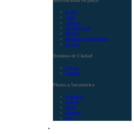
Internacional en playa
Aruba
Cuba
Curacao
Isla Margarita
México
República Dominicana
Panamá
Destinos de Ciudad
Europa
Turquía
Planes a Suramérica
Argentina
Bolivia
Brasil
Ecuador
Perú
Promociones