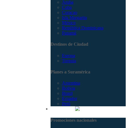
Aruba
Cuba
Curacao
Isla Margarita
México
República Dominicana
Panamá
Destinos de Ciudad
Europa
Turquía
Planes a Suramérica
Argentina
Bolivia
Brasil
Ecuador
Perú
Promociones
Promociones nacionales