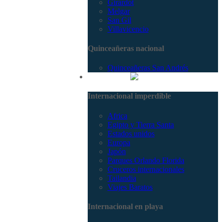
Girardot
Melgar
San Gil
Villavicencio
Quinceañeras nacional
Quinceañeras San Andrés
Internacional
Internacional imperdible
Africa
Egipto y Tierra Santa
Estados unidos
Europa
Japón
Parques Orlando Florida
Cruceros internacionales
Tailandia
Viajes Baratos
Internacional en playa