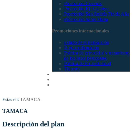
Promocion Coveñas
Promoción Eje Cafetero
Promoción San Andrés Fin de Año
Promoción Santa Marta
Promociones internacionales
Estado de tu transacción
Pago confirmación
Política de privacidad y tratamiento
de los datos personales
Política de Sostenibilidad
Tiquetes
Cotizar
Vuelos
Contactenos
Estas en:
TAMACA
TAMACA
Descripción del plan