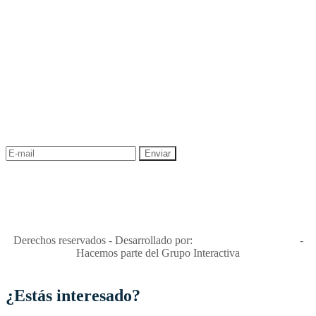
NEWSLETTER
¡Recibe las mejores promociones para tus viajes,
descuentos y ofertas!
"Viajes Interactiva SAS - Nit 900.460.613-2, amiga de los niños y
niñas y enemiga de su explotación y de su abuso sexual."
Apóyamos la ley 679 que penaliza estos delitos en Colombia"
RNT No. 26346
Derechos reservados - Desarrollado por:
T&T Interactiva S.A.S
-
Hacemos parte del Grupo Interactiva
¿Estás interesado?