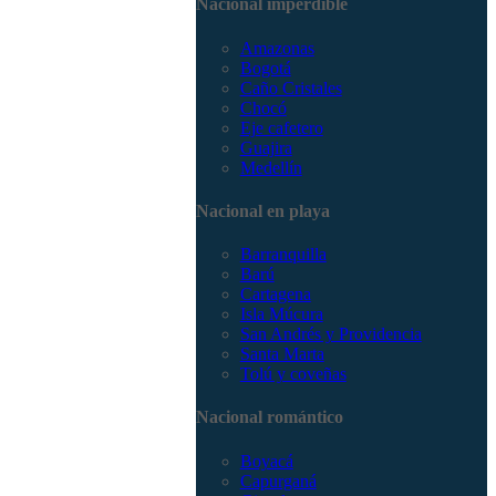
Nacional imperdible
3168785400
Amazonas
Bogotá
Caño Cristales
Chocó
Eje cafetero
Guajira
Medellín
Nacional en playa
Barranquilla
Barú
Cartagena
Isla Múcura
San Andrés y Providencia
Santa Marta
Tolú y coveñas
Nacional romántico
Boyacá
Capurganá