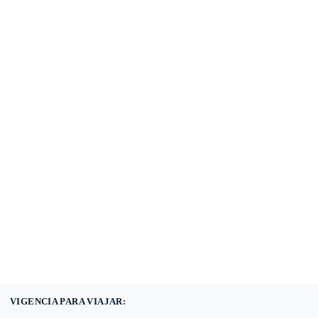
(601) 530 5586 -
3168785400
3168770630
VIGENCIA PARA VIAJAR: