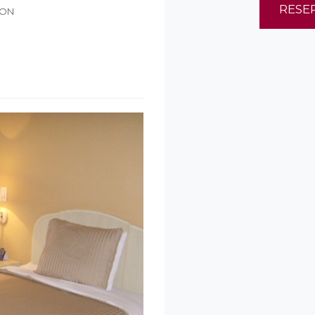
RESE
ION