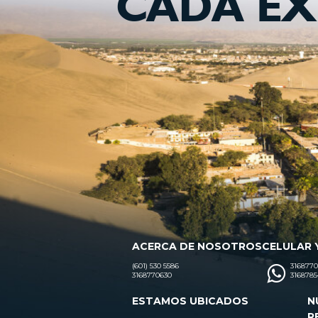
CADA EX
ACERCA DE NOSOTROS
CELULAR 
(601) 530 5586
3168770
3168770630
3168785
ESTAMOS UBICADOS
N
R