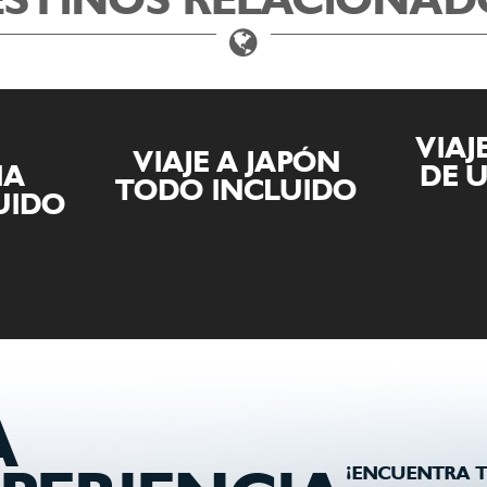
ESTINOS RELACIONAD
VIAJE AL SALAR
APÓN
DE UYUNI Y LA
VIAJ
UIDO
PAZ
A
¡ENCUENTRA T