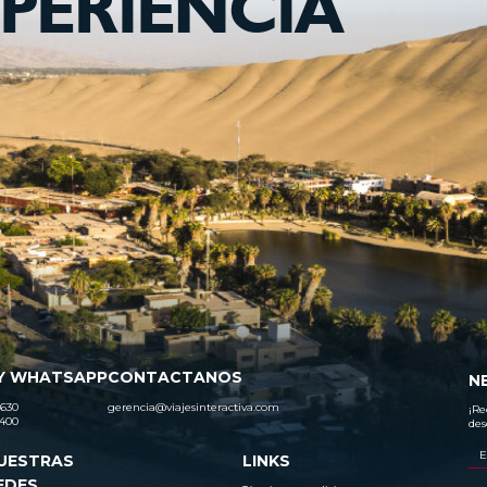
PERIENCIA
Y WHATSAPP
CONTACTANOS
N
630
gerencia@viajesinteractiva.com
¡Re
400
des
UESTRAS
LINKS
EDES