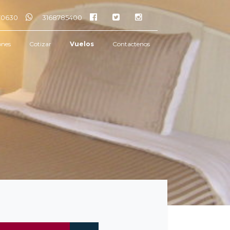
770630
3168785400
ones
Cotizar
Vuelos
Contactenos