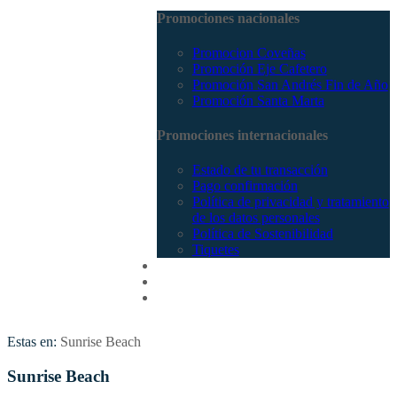
Promociones nacionales
Promocion Coveñas
Promoción Eje Cafetero
Promoción San Andrés Fin de Año
Promoción Santa Marta
Promociones internacionales
Estado de tu transacción
Pago confirmación
Política de privacidad y tratamiento
de los datos personales
Política de Sostenibilidad
Tiquetes
Cotizar
Vuelos
Contactenos
Estas en:
Sunrise Beach
Sunrise Beach