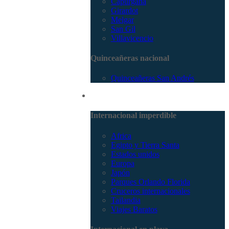
Capurganá
Girardot
Melgar
San Gil
Villavicencio
Quinceañeras nacional
Quinceañeras San Andrés
Internacional
Internacional imperdible
Africa
Egipto y Tierra Santa
Estados unidos
Europa
Japón
Parques Orlando Florida
Cruceros internacionales
Tailandia
Viajes Baratos