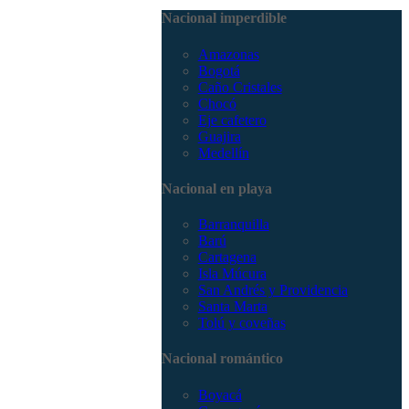
3168785400
Nacional imperdible
Amazonas
Bogotá
Caño Cristales
Chocó
Eje cafetero
Guajira
Medellín
Nacional en playa
Barranquilla
Barú
Cartagena
Isla Múcura
San Andrés y Providencia
Santa Marta
Tolú y coveñas
Nacional romántico
Boyacá