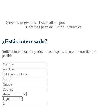
"Viajes Interactiva SAS - Nit 900.460.613-2, amiga de los niños y
niñas y enemiga de su explotación y de su abuso sexual."
Apóyamos la ley 679 que penaliza estos delitos en Colombia"
RNT No. 26346
Derechos reservados - Desarrollado por:
T&T Interactiva S.A.S
-
Hacemos parte del Grupo Interactiva
¿Estás interesado?
Solicita tu cotización y obtendrás respuesta en el menor tiempo
posible