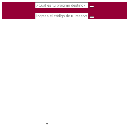
(601) 530 5586 -
Nacional
3168770630