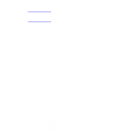
3168770630
(601) 530
5586
3168785400
3168770630
Nuestras redes