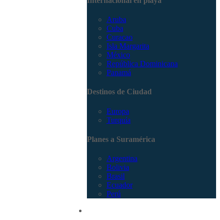
Internacional en playa
Aruba
Cuba
Curacao
Isla Margarita
México
República Dominicana
Panamá
Destinos de Ciudad
Europa
Turquía
Planes a Suramérica
Argentina
Bolivia
Brasil
Ecuador
Perú
Promociones