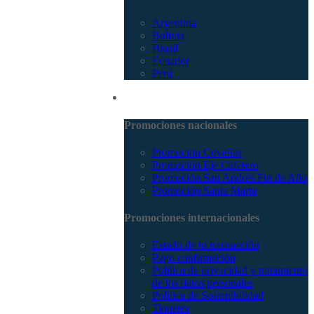
Argentina
Bolivia
Brasil
Ecuador
Perú
Promociones
Promociones nacionales
Promocion Coveñas
Promoción Eje Cafetero
Promoción San Andrés Fin de Año
Promoción Santa Marta
Promociones internacionales
Estado de tu transacción
Pago confirmación
Política de privacidad y tratamiento
de los datos personales
Política de Sostenibilidad
Tiquetes