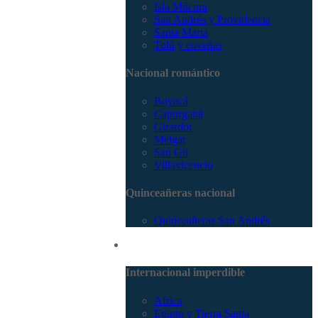
Isla Múcura
San Andrés y Providencia
Santa Marta
Tolú y coveñas
Nacional romántico
Boyacá
Capurganá
Girardot
Melgar
San Gil
Villavicencio
Quinceañeras nacional
Quinceañeras San Andrés
Internacional
Internacional imperdible
Africa
Egipto y Tierra Santa