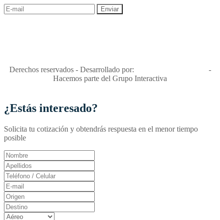
"Viajes Interactiva SAS - Nit 900.460.613-2, amiga de los niños y
niñas y enemiga de su explotación y de su abuso sexual."
Apóyamos la ley 679 que penaliza estos delitos en Colombia"
RNT No. 26346
Derechos reservados - Desarrollado por:
T&T Interactiva S.A.S
-
Hacemos parte del Grupo Interactiva
¿Estás interesado?
Solicita tu cotización y obtendrás respuesta en el menor tiempo
posible