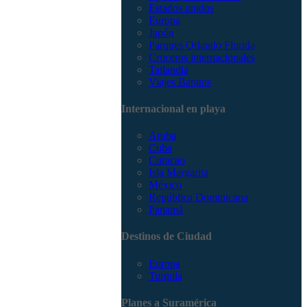
Estados unidos
Europa
Japón
Parques Orlando Florida
Cruceros internacionales
Tailandia
Viajes Baratos
Internacional en playa
Aruba
Cuba
Curacao
Isla Margarita
México
República Dominicana
Panamá
Destinos de Ciudad
Europa
Turquía
Planes a Suramérica