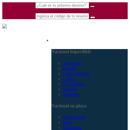
(601) 530 5586 -
Nacional
3168770630
3168785400
Nacional imperdible
Amazonas
Bogotá
Caño Cristales
Chocó
Eje cafetero
Guajira
Medellín
Nacional en playa
Barranquilla
Barú
Cartagena