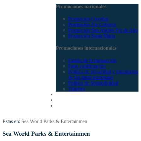
Promociones nacionales
Promocion Coveñas
Promoción Eje Cafetero
Promoción San Andrés Fin de Año
Promoción Santa Marta
Promociones internacionales
Estado de tu transacción
Pago confirmación
Política de privacidad y tratamiento
de los datos personales
Política de Sostenibilidad
Tiquetes
Cotizar
Vuelos
Contactenos
Estas en:
Sea World Parks & Entertainmen
Sea World Parks & Entertainmen