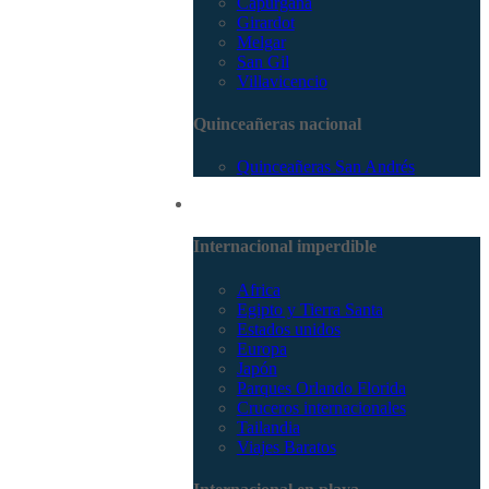
Capurganá
Girardot
Melgar
San Gil
Villavicencio
Quinceañeras nacional
Quinceañeras San Andrés
Internacional
Internacional imperdible
Africa
Egipto y Tierra Santa
Estados unidos
Europa
Japón
Parques Orlando Florida
Cruceros internacionales
Tailandia
Viajes Baratos