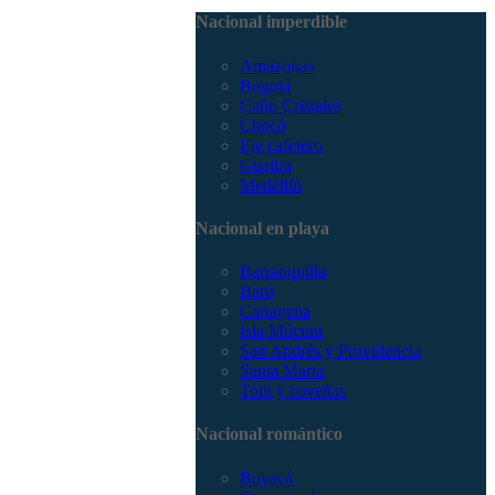
3168785400
Nacional imperdible
Amazonas
Bogotá
Caño Cristales
Chocó
Eje cafetero
Guajira
Medellín
Nacional en playa
Barranquilla
Barú
Cartagena
Isla Múcura
San Andrés y Providencia
Santa Marta
Tolú y coveñas
Nacional romántico
Boyacá