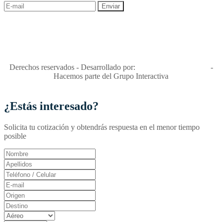
"Viajes Interactiva SAS - Nit 900.460.613-2, amiga de los niños y
niñas y enemiga de su explotación y de su abuso sexual."
Apóyamos la ley 679 que penaliza estos delitos en Colombia"
RNT No. 26346
Derechos reservados - Desarrollado por:
T&T Interactiva S.A.S
-
Hacemos parte del Grupo Interactiva
¿Estás interesado?
Solicita tu cotización y obtendrás respuesta en el menor tiempo
posible