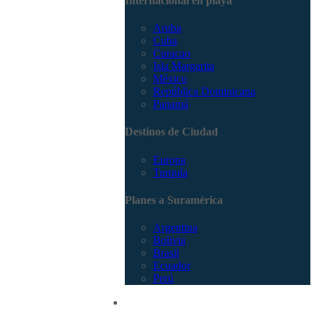
Internacional en playa
Aruba
Cuba
Curacao
Isla Margarita
México
República Dominicana
Panamá
Destinos de Ciudad
Europa
Turquía
Planes a Suramérica
Argentina
Bolivia
Brasil
Ecuador
Perú
Promociones