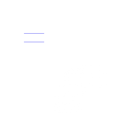
¡Encuentra tu propio lugar en el Mundo!
Acerca de
CELULAR Y WHATSAPP
nosotros
3168770630
(601) 530
5586
3168785400
3168770630
Nuestras redes