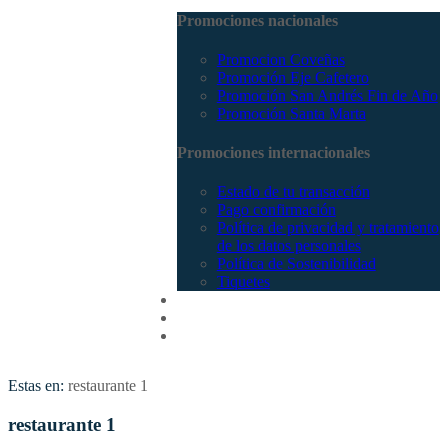
Promociones nacionales
Promocion Coveñas
Promoción Eje Cafetero
Promoción San Andrés Fin de Año
Promoción Santa Marta
Promociones internacionales
Estado de tu transacción
Pago confirmación
Política de privacidad y tratamiento
de los datos personales
Política de Sostenibilidad
Tiquetes
Cotizar
Vuelos
Contactenos
Estas en:
restaurante 1
restaurante 1