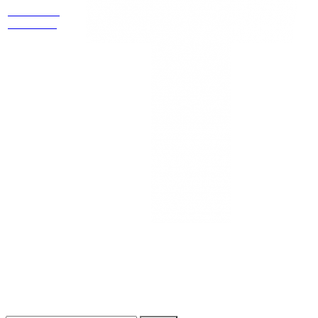
Cr 14 # 94-
44 OF 602
NEWSLETTER
¡Recibe las mejores promociones para tus viajes,
descuentos y ofertas!