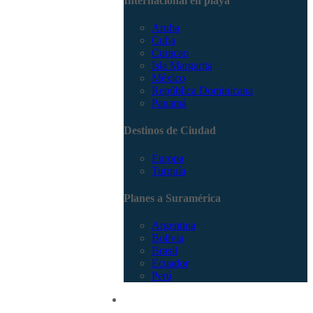
Internacional en playa
Aruba
Cuba
Curacao
Isla Margarita
México
República Dominicana
Panamá
Destinos de Ciudad
Europa
Turquía
Planes a Suramérica
Argentina
Bolivia
Brasil
Ecuador
Perú
Promociones