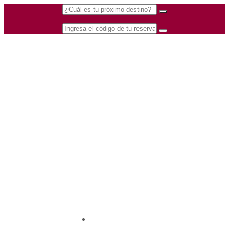
(601) 530 5586 -
Nacional
3168770630