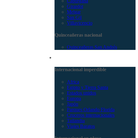
Capurganá
Girardot
Melgar
San Gil
Villavicencio
Quinceañeras nacional
Quinceañeras San Andrés
Internacional
Internacional imperdible
Africa
Egipto y Tierra Santa
Estados unidos
Europa
Japón
Parques Orlando Florida
Cruceros internacionales
Tailandia
Viajes Baratos