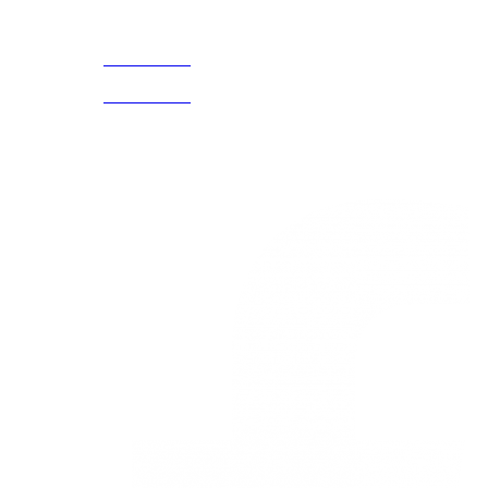
CELULAR Y WHATSAPP
nosotros
3168770630
(601) 530
5586
3168785400
3168770630
Nuestras redes
Estamos
ubicados