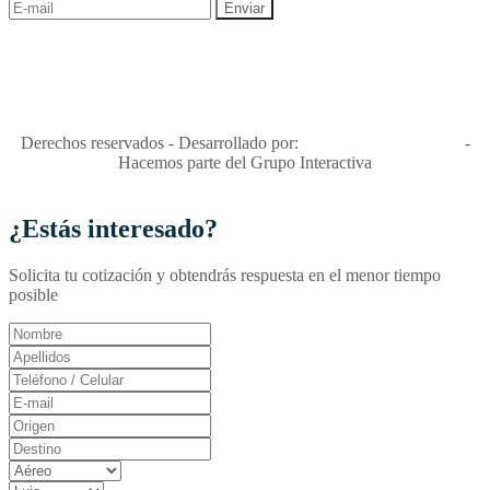
"Viajes Interactiva SAS - Nit 900.460.613-2, amiga de los niños y
niñas y enemiga de su explotación y de su abuso sexual."
Apóyamos la ley 679 que penaliza estos delitos en Colombia"
RNT No. 26346
Derechos reservados - Desarrollado por:
T&T Interactiva S.A.S
-
Hacemos parte del Grupo Interactiva
¿Estás interesado?
Solicita tu cotización y obtendrás respuesta en el menor tiempo
posible