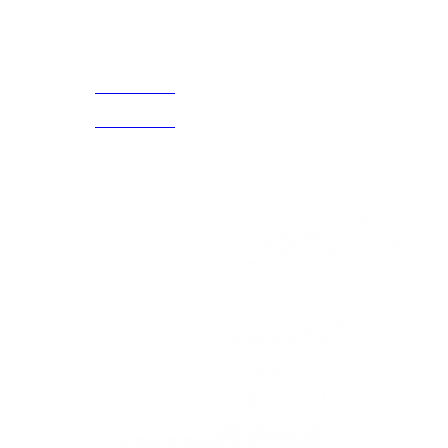
Acerca de
CELULAR Y WHATSAPP
nosotros
3168770630
(601) 530
5586
3168785400
3168770630
Nuestras redes