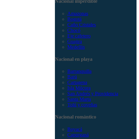
Nacional imperdible
3168785400
Amazonas
Bogotá
Caño Cristales
Chocó
Eje cafetero
Guajira
Medellín
Nacional en playa
Barranquilla
Barú
Cartagena
Isla Múcura
San Andrés y Providencia
Santa Marta
Tolú y coveñas
Nacional romántico
Boyacá
Capurganá