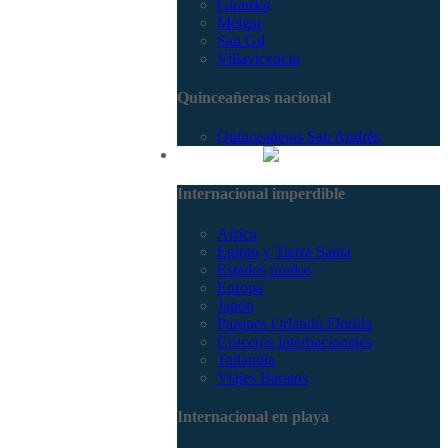
Girardot
Melgar
San Gil
Villavicencio
Quinceañeras nacional
Quinceañeras San Andrés
Internacional
Internacional imperdible
Africa
Egipto y Tierra Santa
Estados unidos
Europa
Japón
Parques Orlando Florida
Cruceros internacionales
Tailandia
Viajes Baratos
Internacional en playa