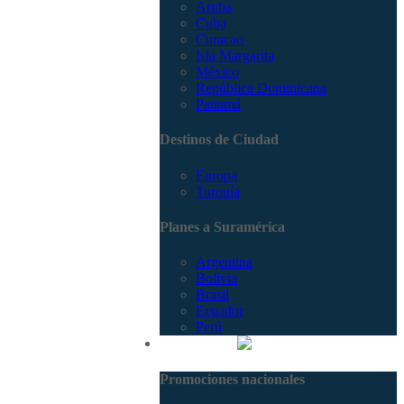
Aruba
Cuba
Curacao
Isla Margarita
México
República Dominicana
Panamá
Destinos de Ciudad
Europa
Turquía
Planes a Suramérica
Argentina
Bolivia
Brasil
Ecuador
Perú
Promociones
Promociones nacionales