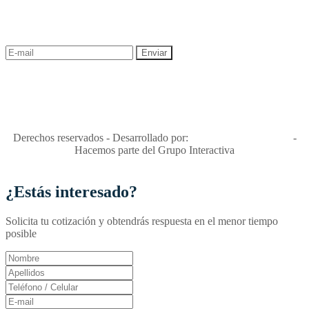
¡Recibe las mejores promociones para tus viajes,
descuentos y ofertas!
"Viajes Interactiva SAS - Nit 900.460.613-2, amiga de los niños y
niñas y enemiga de su explotación y de su abuso sexual."
Apóyamos la ley 679 que penaliza estos delitos en Colombia"
RNT No. 26346
Derechos reservados - Desarrollado por:
T&T Interactiva S.A.S
-
Hacemos parte del Grupo Interactiva
¿Estás interesado?
Solicita tu cotización y obtendrás respuesta en el menor tiempo
posible