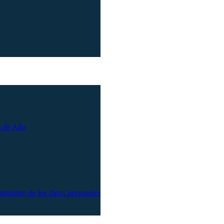
n de Año
atamiento de los datos personales