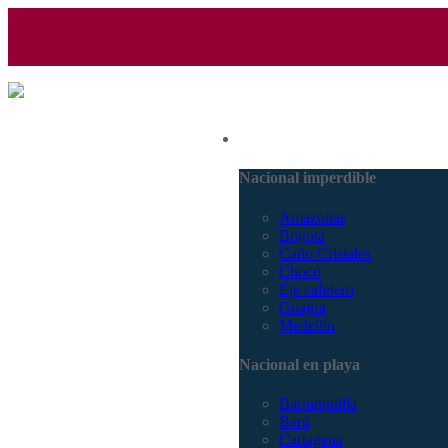
(601) 530 5586 - 3168770630
Nacional
3168785400
Nacional imperdible
Amazonas
Bogotá
Caño Cristales
Chocó
Eje cafetero
Guajira
Medellín
Nacional en playa
Barranquilla
Barú
Cartagena