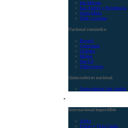
Isla Múcura
San Andrés y Providencia
Santa Marta
Tolú y coveñas
Nacional romántico
Boyacá
Capurganá
Girardot
Melgar
San Gil
Villavicencio
Quinceañeras nacional
Quinceañeras San Andrés
Internacional
Internacional imperdible
Africa
Egipto y Tierra Santa