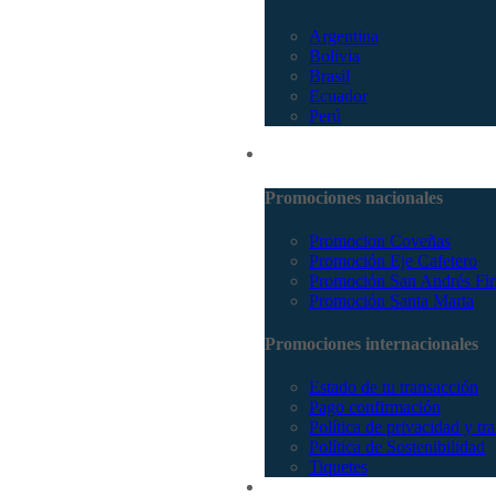
Argentina
Bolivia
Brasil
Ecuador
Perú
Promociones
Promociones nacionales
Promocion Coveñas
Promoción Eje Cafetero
Promoción San Andrés Fi
Promoción Santa Marta
Promociones internacionales
Estado de tu transacción
Pago confirmación
Política de privacidad y tr
Política de Sostenibilidad
Tiquetes
Cotizar