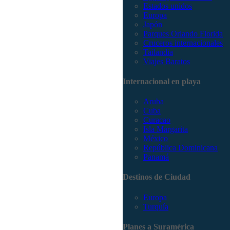
Estados unidos
Europa
Japón
Parques Orlando Florida
Cruceros internacionales
Tailandia
Viajes Baratos
Internacional en playa
Aruba
Cuba
Curacao
Isla Margarita
México
República Dominicana
Panamá
Destinos de Ciudad
Europa
Turquía
Planes a Suramérica