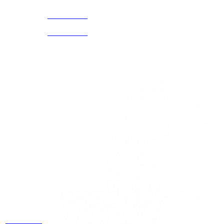
3168770630
(601) 530
5586
3168785400
3168770630
Nuestras redes
Estamos
ubicados
Cr 14 # 94-