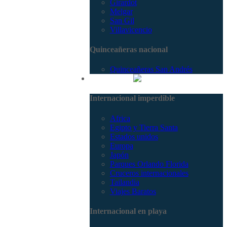
Girardot
Melgar
San Gil
Villavicencio
Quinceañeras nacional
Quinceañeras San Andrés
Internacional
Internacional imperdible
Africa
Egipto y Tierra Santa
Estados unidos
Europa
Japón
Parques Orlando Florida
Cruceros internacionales
Tailandia
Viajes Baratos
Internacional en playa