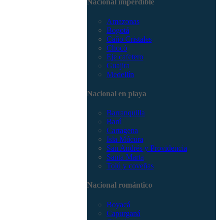
Nacional imperdible
3168785400
Amazonas
Bogotá
Caño Cristales
Chocó
Eje cafetero
Guajira
Medellín
Nacional en playa
Barranquilla
Barú
Cartagena
Isla Múcura
San Andrés y Providencia
Santa Marta
Tolú y coveñas
Nacional romántico
Boyacá
Capurganá