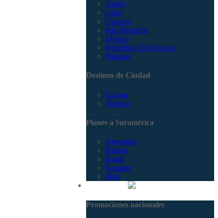
Aruba
Cuba
Curacao
Isla Margarita
México
República Dominicana
Panamá
Destinos de Ciudad
Europa
Turquía
Planes a Suramérica
Argentina
Bolivia
Brasil
Ecuador
Perú
Promociones
Promociones nacionales