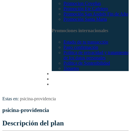
Promocion Coveñas
Promoción Eje Cafetero
Promoción San Andrés Fin de Año
Promoción Santa Marta
Promociones internacionales
Estado de tu transacción
Pago confirmación
Política de privacidad y tratamiento
de los datos personales
Política de Sostenibilidad
Tiquetes
Cotizar
Vuelos
Contactenos
Estas en:
psicina-providencia
psicina-providencia
Descripción del plan