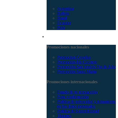
Argentina
Bolivia
Brasil
Ecuador
Perú
Promociones
Promociones nacionales
Promocion Coveñas
Promoción Eje Cafetero
Promoción San Andrés Fin de Año
Promoción Santa Marta
Promociones internacionales
Estado de tu transacción
Pago confirmación
Política de privacidad y tratamiento
de los datos personales
Política de Sostenibilidad
Tiquetes