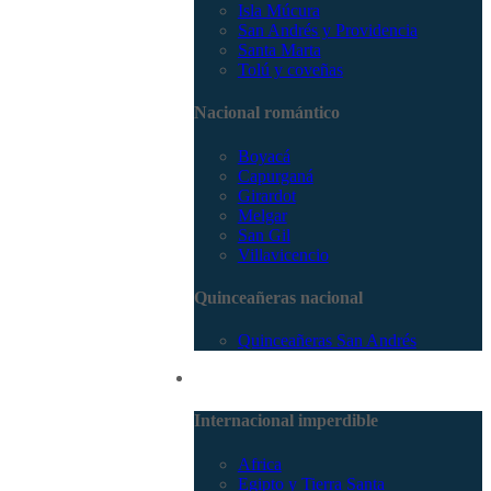
Isla Múcura
San Andrés y Providencia
Santa Marta
Tolú y coveñas
Nacional romántico
Boyacá
Capurganá
Girardot
Melgar
San Gil
Villavicencio
Quinceañeras nacional
Quinceañeras San Andrés
Internacional
Internacional imperdible
Africa
Egipto y Tierra Santa