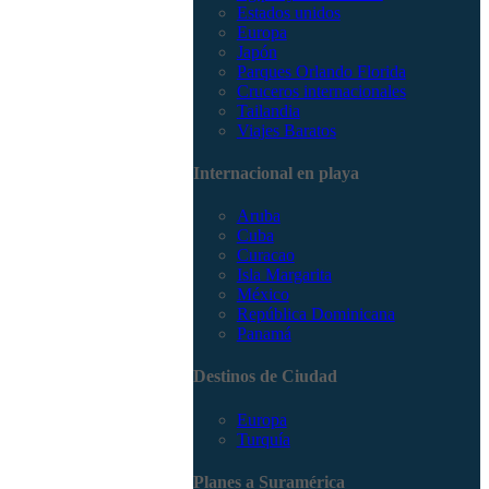
Estados unidos
Europa
Japón
Parques Orlando Florida
Cruceros internacionales
Tailandia
Viajes Baratos
Internacional en playa
Aruba
Cuba
Curacao
Isla Margarita
México
República Dominicana
Panamá
Destinos de Ciudad
Europa
Turquía
Planes a Suramérica