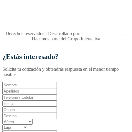
"Viajes Interactiva SAS - Nit 900.460.613-2, amiga de los niños y
niñas y enemiga de su explotación y de su abuso sexual."
Apóyamos la ley 679 que penaliza estos delitos en Colombia"
RNT No. 26346
Derechos reservados - Desarrollado por:
T&T Interactiva S.A.S
-
Hacemos parte del Grupo Interactiva
¿Estás interesado?
Solicita tu cotización y obtendrás respuesta en el menor tiempo
posible