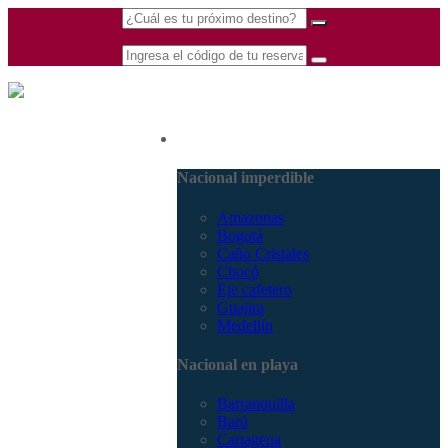
(601) 530 5586 -
Nacional
3168770630
3168785400
Nacional imperdible
Amazonas
Bogotá
Caño Cristales
Chocó
Eje cafetero
Guajira
Medellín
Nacional en playa
Barranquilla
Barú
Cartagena