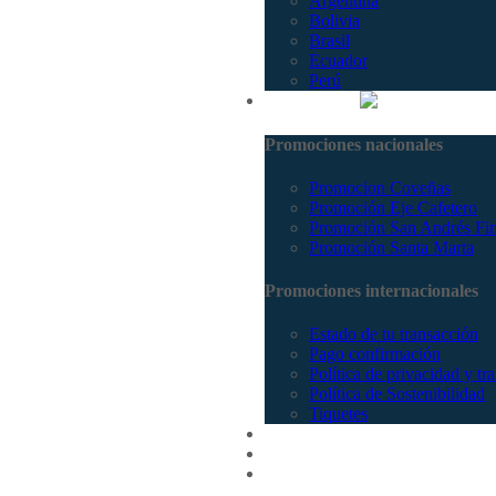
Argentina
Bolivia
Brasil
Ecuador
Perú
Promociones
Promociones nacionales
Promocion Coveñas
Promoción Eje Cafetero
Promoción San Andrés Fi
Promoción Santa Marta
Promociones internacionales
Estado de tu transacción
Pago confirmación
Política de privacidad y tr
Política de Sostenibilidad
Tiquetes
Cotizar
Vuelos
Contactenos