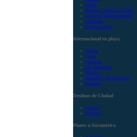
Japón
Parques Orlando Florida
Cruceros internacionales
Tailandia
Viajes Baratos
Internacional en playa
Aruba
Cuba
Curacao
Isla Margarita
México
República Dominicana
Panamá
Destinos de Ciudad
Europa
Turquía
Planes a Suramérica