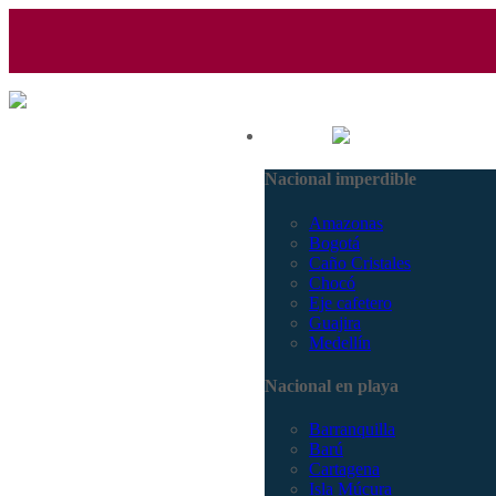
(601) 530 5586 - 3168770630
Nacional
3168785400
Nacional imperdible
Amazonas
Bogotá
Caño Cristales
Chocó
Eje cafetero
Guajira
Medellín
Nacional en playa
Barranquilla
Barú
Cartagena
Isla Múcura