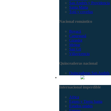
San Andrés y Providencia
Santa Marta
Tolú y coveñas
Nacional romántico
Boyacá
Capurganá
Girardot
Melgar
San Gil
Villavicencio
Quinceañeras nacional
Quinceañeras San Andrés
Internacional
Internacional imperdible
Africa
Egipto y Tierra Santa
Estados unidos
Europa