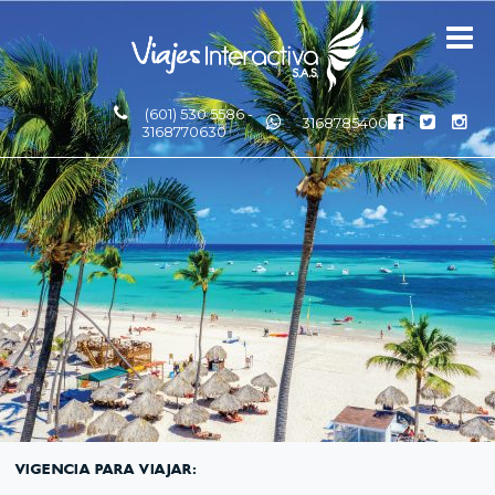
(601) 530 5586 -
3168785400
3168770630
VIGENCIA PARA VIAJAR: