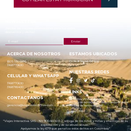
NEWSLETTER
¡Recibe las mejores promociones para tus viajes,
descuentos y ofertas!
ACERCA DE NOSOTROS
ESTAMOS UBICADOS
(601) 530 5586
Cr 14 # 94-44 OF 602
3168770630
NUESTRAS REDES
CELULAR Y WHATSAPP
3168770630
3168785400
LINKS
CONTACTANOS
Términos y condiciones
Política de privacidad y tratamiento de datos
gerencia@viajesinteractiva.com
Política de Sostenibilidad
"Viajes Interactiva SAS - Nit 900.460.613-2, amiga de los niños y niñas y enemiga de su
explotación y de su abuso sexual."
Apóyamos la ley 679 que penaliza estos delitos en Colombia"