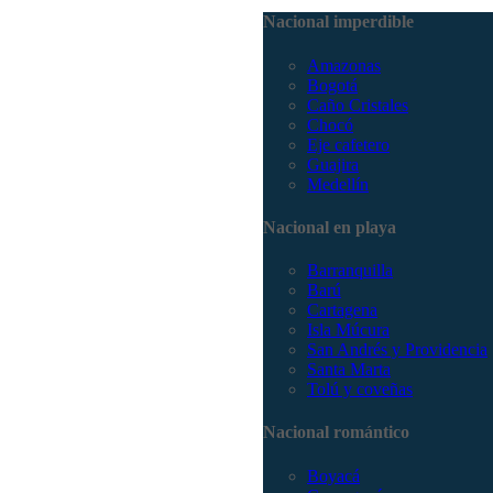
Nacional imperdible
Amazonas
Bogotá
Caño Cristales
Chocó
Eje cafetero
Guajira
Medellín
Nacional en playa
Barranquilla
Barú
Cartagena
Isla Múcura
San Andrés y Providencia
Santa Marta
Tolú y coveñas
Nacional romántico
Boyacá