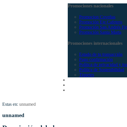
Promociones nacionales
Promocion Coveñas
Promoción Eje Cafetero
Promoción San Andrés Fi
Promoción Santa Marta
Promociones internacionales
Estado de tu transacción
Pago confirmación
Política de privacidad y tr
Política de Sostenibilidad
Tiquetes
Cotizar
Vuelos
Contactenos
Estas en:
unnamed
unnamed