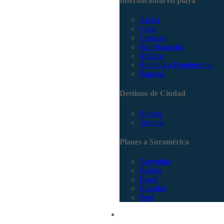
Internacional en playa
Aruba
Cuba
Curacao
Isla Margarita
México
República Dominicana
Panamá
Destinos de Ciudad
Europa
Turquía
Planes a Suramérica
Argentina
Bolivia
Brasil
Ecuador
Perú
Promociones