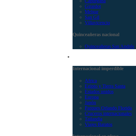
Capurganá
Girardot
Melgar
San Gil
Villavicencio
Quinceañeras nacional
Quinceañeras San Andrés
Internacional
Internacional imperdible
Africa
Egipto y Tierra Santa
Estados unidos
Europa
Japón
Parques Orlando Florida
Cruceros internacionales
Tailandia
Viajes Baratos