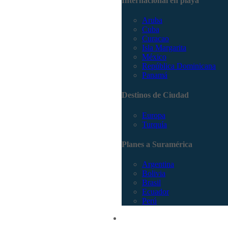
Internacional en playa
Aruba
Cuba
Curacao
Isla Margarita
México
República Dominicana
Panamá
Destinos de Ciudad
Europa
Turquía
Planes a Suramérica
Argentina
Bolivia
Brasil
Ecuador
Perú
Promociones