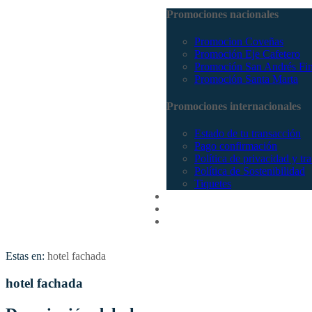
Promociones nacionales
Promocion Coveñas
Promoción Eje Cafetero
Promoción San Andrés Fi
Promoción Santa Marta
Promociones internacionales
Estado de tu transacción
Pago confirmación
Política de privacidad y tr
Política de Sostenibilidad
Tiquetes
Cotizar
Vuelos
Contactenos
Estas en:
hotel fachada
hotel fachada