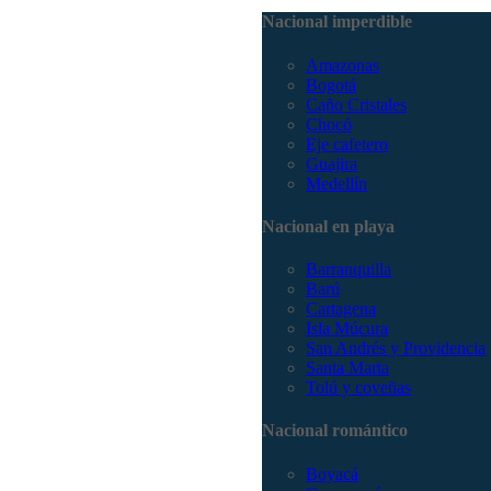
Nacional imperdible
Amazonas
Bogotá
Caño Cristales
Chocó
Eje cafetero
Guajira
Medellín
Nacional en playa
Barranquilla
Barú
Cartagena
Isla Múcura
San Andrés y Providencia
Santa Marta
Tolú y coveñas
Nacional romántico
Boyacá