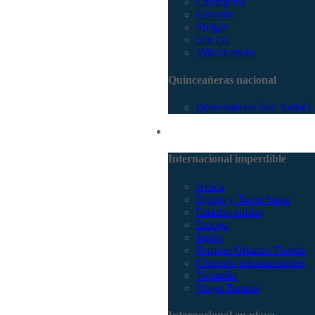
Capurganá
Girardot
Melgar
San Gil
Villavicencio
Quinceañeras nacional
Quinceañeras San Andrés
Internacional
Internacional imperdible
Africa
Egipto y Tierra Santa
Estados unidos
Europa
Japón
Parques Orlando Florida
Cruceros internacionales
Tailandia
Viajes Baratos