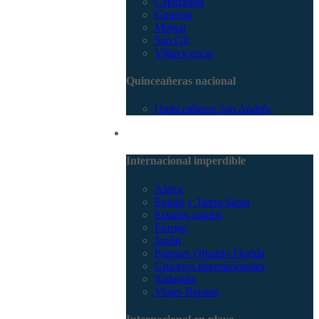
Capurganá
Girardot
Melgar
San Gil
Villavicencio
Quinceañeras nacional
Quinceañeras San Andrés
Internacional
Internacional imperdible
Africa
Egipto y Tierra Santa
Estados unidos
Europa
Japón
Parques Orlando Florida
Cruceros internacionales
Tailandia
Viajes Baratos