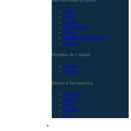
Internacional en playa
Aruba
Cuba
Curacao
Isla Margarita
México
República Dominicana
Panamá
Destinos de Ciudad
Europa
Turquía
Planes a Suramérica
Argentina
Bolivia
Brasil
Ecuador
Perú
Promociones