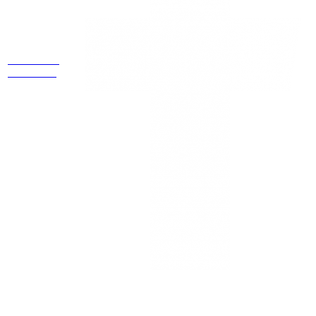
Estamos
ubicados
Cr 14 # 94-
44 OF 602
NEWSLETTER