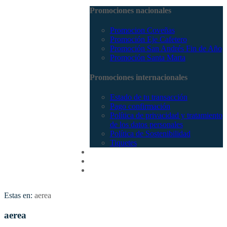
Promociones nacionales
Promocion Coveñas
Promoción Eje Cafetero
Promoción San Andrés Fin de Año
Promoción Santa Marta
Promociones internacionales
Estado de tu transacción
Pago confirmación
Política de privacidad y tratamiento
de los datos personales
Política de Sostenibilidad
Tiquetes
Cotizar
Vuelos
Contactenos
Estas en:
aerea
aerea