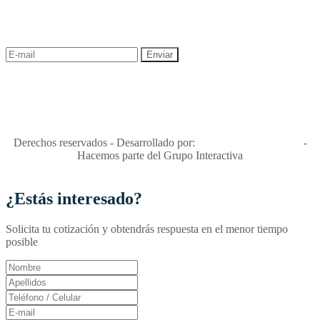
¡Recibe las mejores promociones para tus viajes,
descuentos y ofertas!
"Viajes Interactiva SAS - Nit 900.460.613-2, amiga de los niños y
niñas y enemiga de su explotación y de su abuso sexual."
Apóyamos la ley 679 que penaliza estos delitos en Colombia"
RNT No. 26346
Derechos reservados - Desarrollado por:
T&T Interactiva S.A.S
-
Hacemos parte del Grupo Interactiva
¿Estás interesado?
Solicita tu cotización y obtendrás respuesta en el menor tiempo
posible