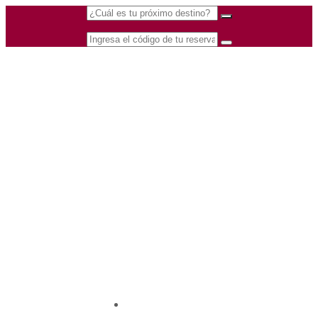
(601) 530 5586 -
Nacional
3168770630