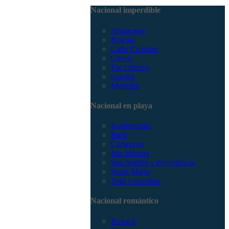
3168785400
Nacional imperdible
Amazonas
Bogotá
Caño Cristales
Chocó
Eje cafetero
Guajira
Medellín
Nacional en playa
Barranquilla
Barú
Cartagena
Isla Múcura
San Andrés y Providencia
Santa Marta
Tolú y coveñas
Nacional romántico
Boyacá