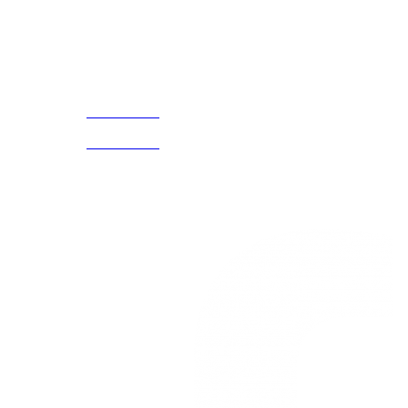
¡Encuentra tu propio lugar en el Mundo!
Acerca de
CELULAR Y WHATSAPP
nosotros
3168770630
(601) 530
5586
3168785400
3168770630
Nuestras redes