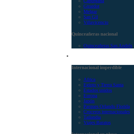
Capurganá
Girardot
Melgar
San Gil
Villavicencio
Quinceañeras nacional
Quinceañeras San Andrés
Internacional
Internacional imperdible
Africa
Egipto y Tierra Santa
Estados unidos
Europa
Japón
Parques Orlando Florida
Cruceros internacionales
Tailandia
Viajes Baratos