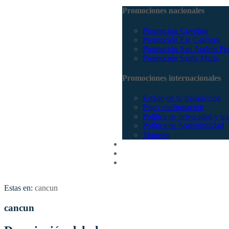
Promociones nacionales
Promocion Coveñas
Promoción Eje Cafetero
Promoción San Andrés Fi
Promoción Santa Marta
Promociones internacionales
Estado de tu transacción
Pago confirmación
Política de privacidad y tr
Política de Sostenibilidad
Tiquetes
Cotizar
Vuelos
Contactenos
Estas en:
cancun
cancun