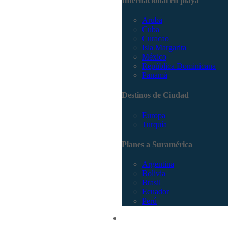
Internacional en playa
Aruba
Cuba
Curacao
Isla Margarita
México
República Dominicana
Panamá
Destinos de Ciudad
Europa
Turquía
Planes a Suramérica
Argentina
Bolivia
Brasil
Ecuador
Perú
Promociones