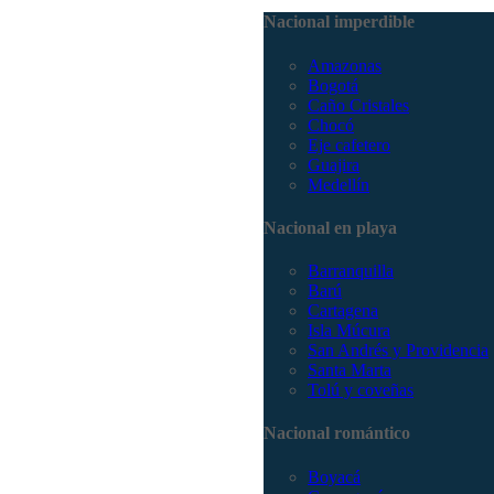
Nacional imperdible
Amazonas
Bogotá
Caño Cristales
Chocó
Eje cafetero
Guajira
Medellín
Nacional en playa
Barranquilla
Barú
Cartagena
Isla Múcura
San Andrés y Providencia
Santa Marta
Tolú y coveñas
Nacional romántico
Boyacá