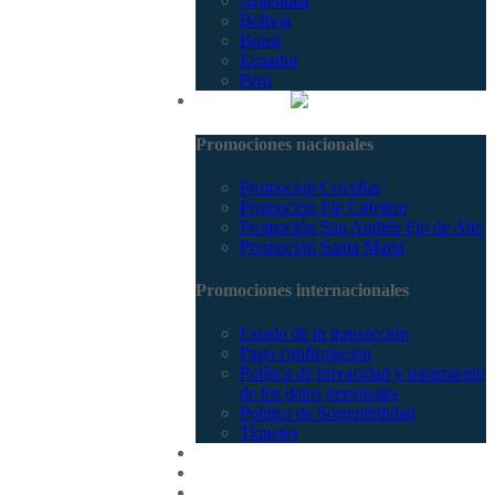
Argentina
Bolivia
Brasil
Ecuador
Perú
Promociones
Promociones nacionales
Promocion Coveñas
Promoción Eje Cafetero
Promoción San Andrés Fin de Año
Promoción Santa Marta
Promociones internacionales
Estado de tu transacción
Pago confirmación
Política de privacidad y tratamiento
de los datos personales
Política de Sostenibilidad
Tiquetes
Cotizar
Vuelos
Contactenos