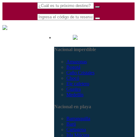
(601) 530 5586 -
Nacional
3168770630
Nacional imperdible
3168785400
Amazonas
Bogotá
Caño Cristales
Chocó
Eje cafetero
Guajira
Medellín
Nacional en playa
Barranquilla
Barú
Cartagena
Isla Múcura