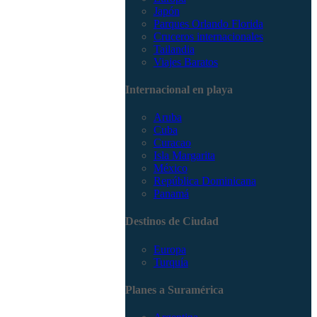
Japón
Parques Orlando Florida
Cruceros internacionales
Tailandia
Viajes Baratos
Internacional en playa
Aruba
Cuba
Curacao
Isla Margarita
México
República Dominicana
Panamá
Destinos de Ciudad
Europa
Turquía
Planes a Suramérica