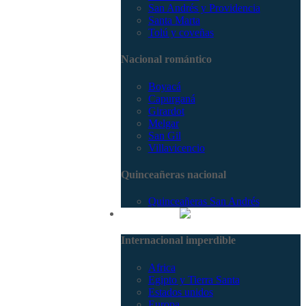
San Andrés y Providencia
Santa Marta
Tolú y coveñas
Nacional romántico
Boyacá
Capurganá
Girardot
Melgar
San Gil
Villavicencio
Quinceañeras nacional
Quinceañeras San Andrés
Internacional
Internacional imperdible
Africa
Egipto y Tierra Santa
Estados unidos
Europa