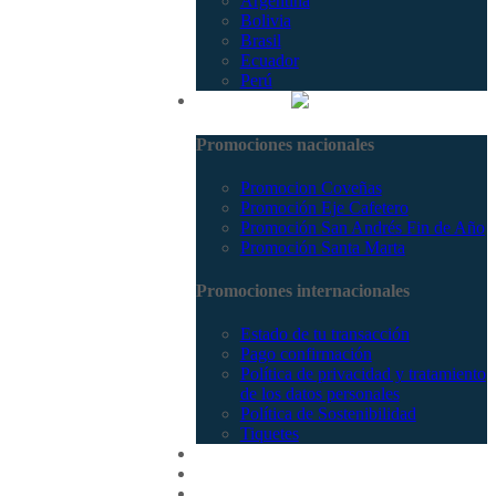
Argentina
Bolivia
Brasil
Ecuador
Perú
Promociones
Promociones nacionales
Promocion Coveñas
Promoción Eje Cafetero
Promoción San Andrés Fin de Año
Promoción Santa Marta
Promociones internacionales
Estado de tu transacción
Pago confirmación
Política de privacidad y tratamiento
de los datos personales
Política de Sostenibilidad
Tiquetes
Cotizar
Vuelos
Contactenos