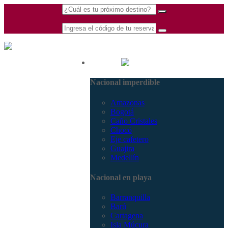
(601) 530 5586 -
Nacional
3168770630
Nacional imperdible
3168785400
Amazonas
Bogotá
Caño Cristales
Chocó
Eje cafetero
Guajira
Medellín
Nacional en playa
Barranquilla
Barú
Cartagena
Isla Múcura