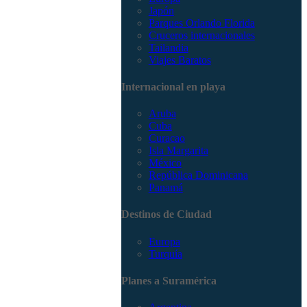
Japón
Parques Orlando Florida
Cruceros internacionales
Tailandia
Viajes Baratos
Internacional en playa
Aruba
Cuba
Curacao
Isla Margarita
México
República Dominicana
Panamá
Destinos de Ciudad
Europa
Turquía
Planes a Suramérica