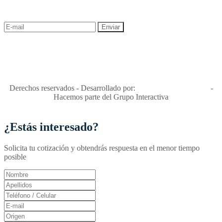
descuentos y ofertas!
"Viajes Interactiva SAS - Nit 900.460.613-2, amiga de los niños y
niñas y enemiga de su explotación y de su abuso sexual."
Apóyamos la ley 679 que penaliza estos delitos en Colombia"
RNT No. 26346
Derechos reservados - Desarrollado por:
T&T Interactiva S.A.S
-
Hacemos parte del Grupo Interactiva
¿Estás interesado?
Solicita tu cotización y obtendrás respuesta en el menor tiempo
posible