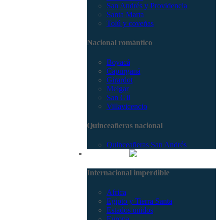
San Andrés y Providencia
Santa Marta
Tolú y coveñas
Nacional romántico
Boyacá
Capurganá
Girardot
Melgar
San Gil
Villavicencio
Quinceañeras nacional
Quinceañeras San Andrés
Internacional
Internacional imperdible
Africa
Egipto y Tierra Santa
Estados unidos
Europa