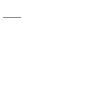
Estamos
ubicados
Cr 14 # 94-
44 OF 602
NEWSLETTER
¡Recibe las mejores promociones para tus viajes,