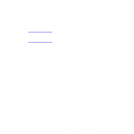
Acerca de
CELULAR Y WHATSAPP
nosotros
3168770630
(601) 530
5586
3168785400
3168770630
Nuestras redes