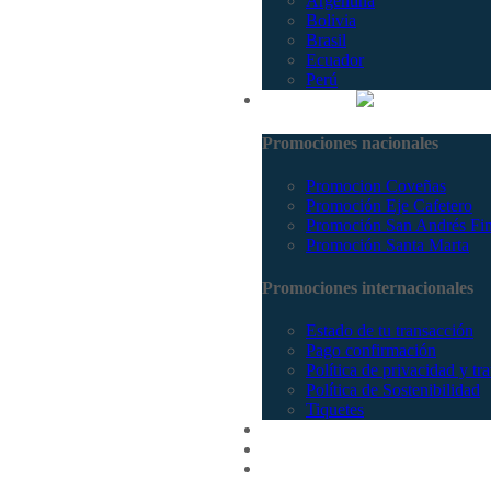
Argentina
Bolivia
Brasil
Ecuador
Perú
Promociones
Promociones nacionales
Promocion Coveñas
Promoción Eje Cafetero
Promoción San Andrés Fi
Promoción Santa Marta
Promociones internacionales
Estado de tu transacción
Pago confirmación
Política de privacidad y tr
Política de Sostenibilidad
Tiquetes
Cotizar
Vuelos
Contactenos