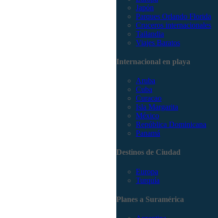
Japón
Parques Orlando Florida
Cruceros internacionales
Tailandia
Viajes Baratos
Internacional en playa
Aruba
Cuba
Curacao
Isla Margarita
México
República Dominicana
Panamá
Destinos de Ciudad
Europa
Turquía
Planes a Suramérica