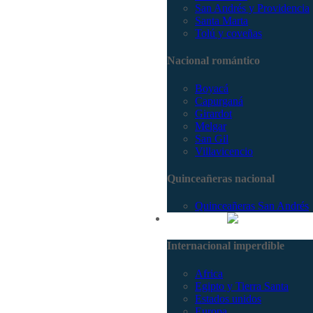
San Andrés y Providencia
Santa Marta
Tolú y coveñas
Nacional romántico
Boyacá
Capurganá
Girardot
Melgar
San Gil
Villavicencio
Quinceañeras nacional
Quinceañeras San Andrés
Internacional
Internacional imperdible
Africa
Egipto y Tierra Santa
Estados unidos
Europa