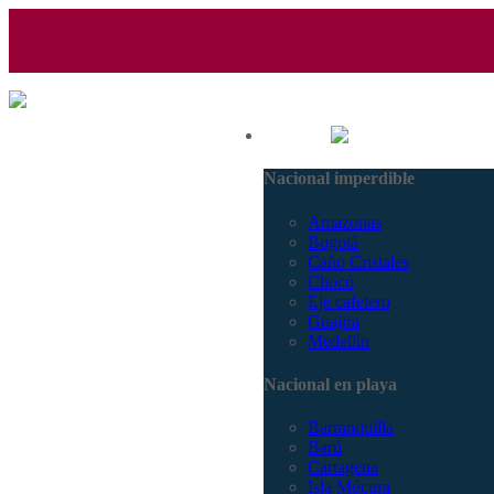
(601) 530 5586 - 3168770630
Nacional
3168785400
Nacional imperdible
Amazonas
Bogotá
Caño Cristales
Chocó
Eje cafetero
Guajira
Medellín
Nacional en playa
Barranquilla
Barú
Cartagena
Isla Múcura