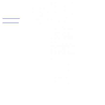
Estamos
ubicados
Cr 14 # 94-
44 OF 602
NEWSLETTER
¡Recibe las mejores promociones para tus viajes,