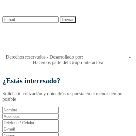
descuentos y ofertas!
"Viajes Interactiva SAS - Nit 900.460.613-2, amiga de los niños y
niñas y enemiga de su explotación y de su abuso sexual."
Apóyamos la ley 679 que penaliza estos delitos en Colombia"
RNT No. 26346
Derechos reservados - Desarrollado por:
T&T Interactiva S.A.S
-
Hacemos parte del Grupo Interactiva
¿Estás interesado?
Solicita tu cotización y obtendrás respuesta en el menor tiempo
posible