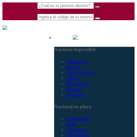
(601) 530 5586 -
Nacional
3168770630
Nacional imperdible
3168785400
Amazonas
Bogotá
Caño Cristales
Chocó
Eje cafetero
Guajira
Medellín
Nacional en playa
Barranquilla
Barú
Cartagena
Isla Múcura