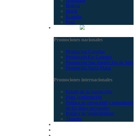
Argentina
Bolivia
Brasil
Ecuador
Perú
Promociones
Promociones nacionales
Promocion Coveñas
Promoción Eje Cafetero
Promoción San Andrés Fin de Año
Promoción Santa Marta
Promociones internacionales
Estado de tu transacción
Pago confirmación
Política de privacidad y tratamiento
de los datos personales
Política de Sostenibilidad
Tiquetes
Cotizar
Vuelos
Contactenos