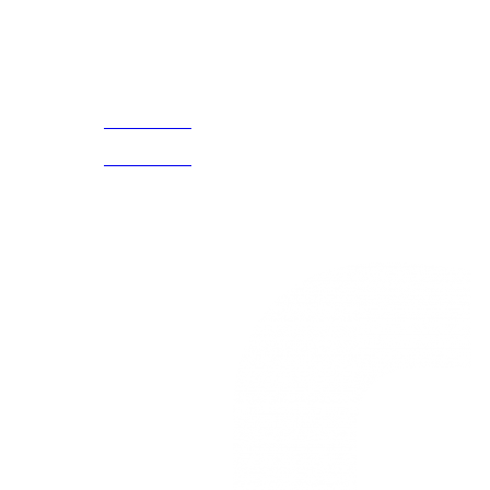
¡Encuentra tu propio lugar en el Mundo!
Acerca de
CELULAR Y WHATSAPP
nosotros
3168770630
(601) 530
5586
3168785400
3168770630
Nuestras redes