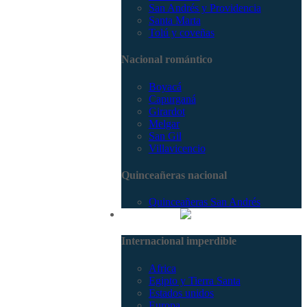
San Andrés y Providencia
Santa Marta
Tolú y coveñas
Nacional romántico
Boyacá
Capurganá
Girardot
Melgar
San Gil
Villavicencio
Quinceañeras nacional
Quinceañeras San Andrés
Internacional
Internacional imperdible
Africa
Egipto y Tierra Santa
Estados unidos
Europa