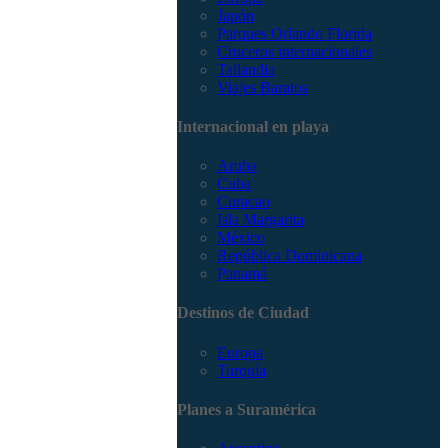
Japón
Parques Orlando Florida
Cruceros internacionales
Tailandia
Viajes Baratos
Internacional en playa
Aruba
Cuba
Curacao
Isla Margarita
México
República Dominicana
Panamá
Destinos de Ciudad
Europa
Turquía
Planes a Suramérica