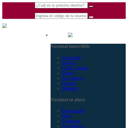
(601) 530 5586 -
Nacional
3168770630
Nacional imperdible
3168785400
Amazonas
Bogotá
Caño Cristales
Chocó
Eje cafetero
Guajira
Medellín
Nacional en playa
Barranquilla
Barú
Cartagena
Isla Múcura