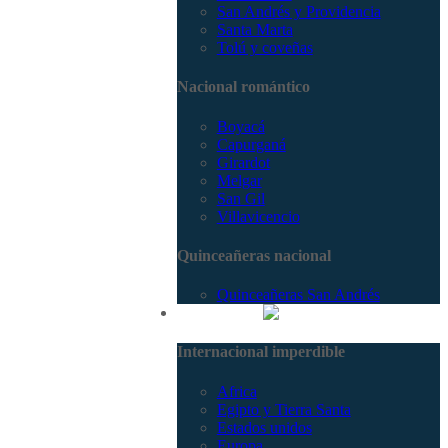
San Andrés y Providencia
Santa Marta
Tolú y coveñas
Nacional romántico
Boyacá
Capurganá
Girardot
Melgar
San Gil
Villavicencio
Quinceañeras nacional
Quinceañeras San Andrés
Internacional
Internacional imperdible
Africa
Egipto y Tierra Santa
Estados unidos
Europa