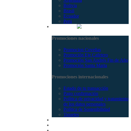
Argentina
Bolivia
Brasil
Ecuador
Perú
Promociones
Promociones nacionales
Promocion Coveñas
Promoción Eje Cafetero
Promoción San Andrés Fin de Año
Promoción Santa Marta
Promociones internacionales
Estado de tu transacción
Pago confirmación
Política de privacidad y tratamiento
de los datos personales
Política de Sostenibilidad
Tiquetes
Cotizar
Vuelos
Contactenos