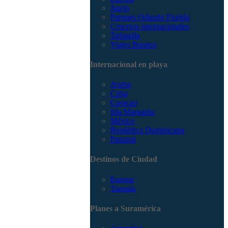
Japón
Parques Orlando Florida
Cruceros internacionales
Tailandia
Viajes Baratos
Internacional en playa
Aruba
Cuba
Curacao
Isla Margarita
México
República Dominicana
Panamá
Destinos de Ciudad
Europa
Turquía
Planes a Suramérica