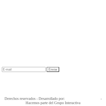
NEWSLETTER
¡Recibe las mejores promociones para tus viajes,
descuentos y ofertas!
"Viajes Interactiva SAS - Nit 900.460.613-2, amiga de los niños y
niñas y enemiga de su explotación y de su abuso sexual."
Apóyamos la ley 679 que penaliza estos delitos en Colombia"
RNT No. 26346
Derechos reservados - Desarrollado por:
T&T Interactiva S.A.S
-
Hacemos parte del Grupo Interactiva