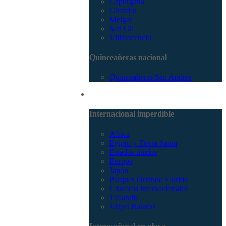
Capurganá
Girardot
Melgar
San Gil
Villavicencio
Quinceañeras nacional
Quinceañeras San Andrés
Internacional
Internacional imperdible
Africa
Egipto y Tierra Santa
Estados unidos
Europa
Japón
Parques Orlando Florida
Cruceros internacionales
Tailandia
Viajes Baratos