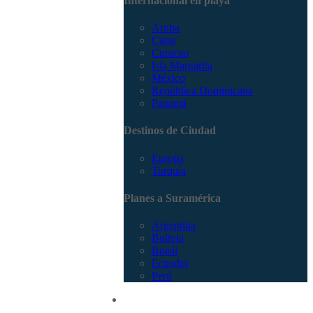
Internacional en playa
Aruba
Cuba
Curacao
Isla Margarita
México
República Dominicana
Panamá
Destinos de Ciudad
Europa
Turquía
Planes a Suramérica
Argentina
Bolivia
Brasil
Ecuador
Perú
Promociones