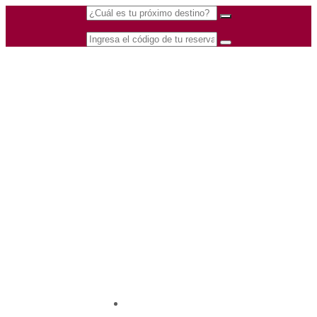
(601) 530 5586 -
Nacional
3168770630