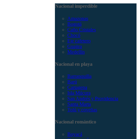
3168785400
Nacional imperdible
Amazonas
Bogotá
Caño Cristales
Chocó
Eje cafetero
Guajira
Medellín
Nacional en playa
Barranquilla
Barú
Cartagena
Isla Múcura
San Andrés y Providencia
Santa Marta
Tolú y coveñas
Nacional romántico
Boyacá