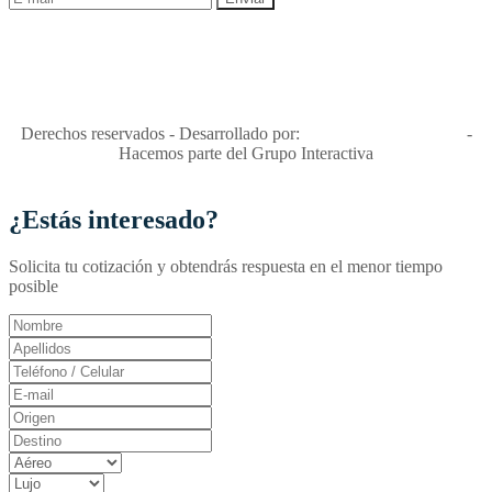
"Viajes Interactiva SAS - Nit 900.460.613-2, amiga de los niños y
niñas y enemiga de su explotación y de su abuso sexual."
Apóyamos la ley 679 que penaliza estos delitos en Colombia"
RNT No. 26346
Derechos reservados - Desarrollado por:
T&T Interactiva S.A.S
-
Hacemos parte del Grupo Interactiva
¿Estás interesado?
Solicita tu cotización y obtendrás respuesta en el menor tiempo
posible