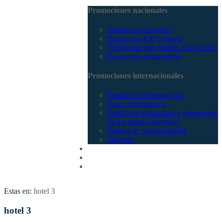
Promociones nacionales
Promocion Coveñas
Promoción Eje Cafetero
Promoción San Andrés Fin de Año
Promoción Santa Marta
Promociones internacionales
Estado de tu transacción
Pago confirmación
Política de privacidad y tratamiento
de los datos personales
Política de Sostenibilidad
Tiquetes
Cotizar
Vuelos
Contactenos
Estas en:
hotel 3
hotel 3