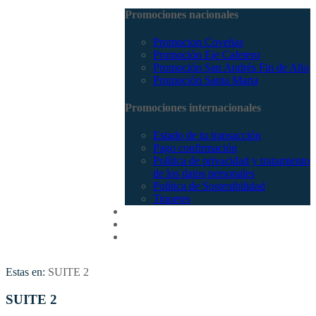
Promociones nacionales
Promocion Coveñas
Promoción Eje Cafetero
Promoción San Andrés Fin de Año
Promoción Santa Marta
Promociones internacionales
Estado de tu transacción
Pago confirmación
Política de privacidad y tratamiento
de los datos personales
Política de Sostenibilidad
Tiquetes
Cotizar
Vuelos
Contactenos
Estas en:
SUITE 2
SUITE 2