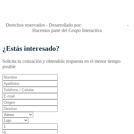
niñas y enemiga de su explotación y de su abuso sexual."
Apóyamos la ley 679 que penaliza estos delitos en Colombia"
RNT No. 26346
Derechos reservados - Desarrollado por:
T&T Interactiva S.A.S
-
Hacemos parte del Grupo Interactiva
¿Estás interesado?
Solicita tu cotización y obtendrás respuesta en el menor tiempo
posible