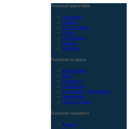
3168785400
Nacional imperdible
Amazonas
Bogotá
Caño Cristales
Chocó
Eje cafetero
Guajira
Medellín
Nacional en playa
Barranquilla
Barú
Cartagena
Isla Múcura
San Andrés y Providencia
Santa Marta
Tolú y coveñas
Nacional romántico
Boyacá