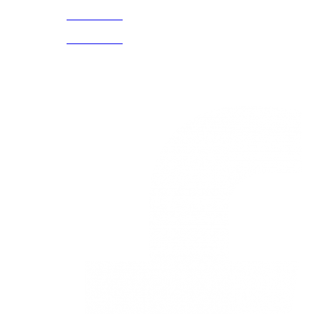
3168770630
(601) 530
5586
3168785400
3168770630
Nuestras redes