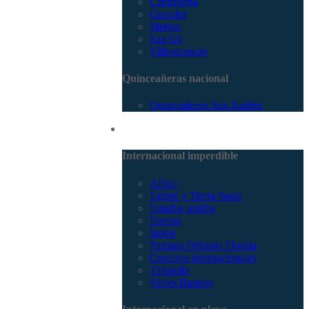
Capurganá
Girardot
Melgar
San Gil
Villavicencio
Quinceañeras nacional
Quinceañeras San Andrés
Internacional
Internacional imperdible
Africa
Egipto y Tierra Santa
Estados unidos
Europa
Japón
Parques Orlando Florida
Cruceros internacionales
Tailandia
Viajes Baratos