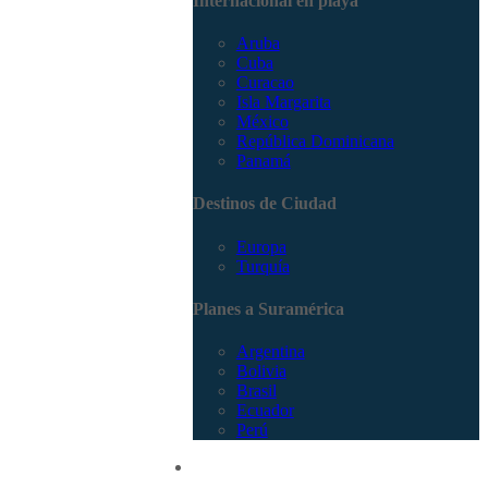
Internacional en playa
Aruba
Cuba
Curacao
Isla Margarita
México
República Dominicana
Panamá
Destinos de Ciudad
Europa
Turquía
Planes a Suramérica
Argentina
Bolivia
Brasil
Ecuador
Perú
Promociones