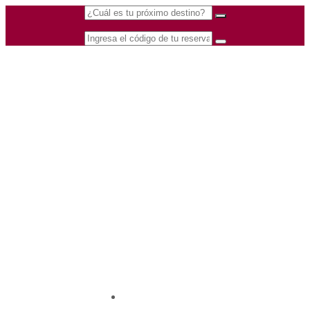
(601) 530 5586 -
Nacional
3168770630