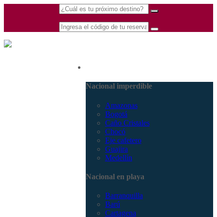
(601) 530 5586 -
Nacional
3168770630
3168785400
Nacional imperdible
Amazonas
Bogotá
Caño Cristales
Chocó
Eje cafetero
Guajira
Medellín
Nacional en playa
Barranquilla
Barú
Cartagena