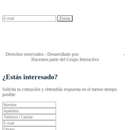
descuentos y ofertas!
"Viajes Interactiva SAS - Nit 900.460.613-2, amiga de los niños y
niñas y enemiga de su explotación y de su abuso sexual."
Apóyamos la ley 679 que penaliza estos delitos en Colombia"
RNT No. 26346
Derechos reservados - Desarrollado por:
T&T Interactiva S.A.S
-
Hacemos parte del Grupo Interactiva
¿Estás interesado?
Solicita tu cotización y obtendrás respuesta en el menor tiempo
posible