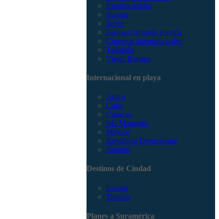
Estados unidos
Europa
Japón
Parques Orlando Florida
Cruceros internacionales
Tailandia
Viajes Baratos
Internacional en playa
Aruba
Cuba
Curacao
Isla Margarita
México
República Dominicana
Panamá
Destinos de Ciudad
Europa
Turquía
Planes a Suramérica