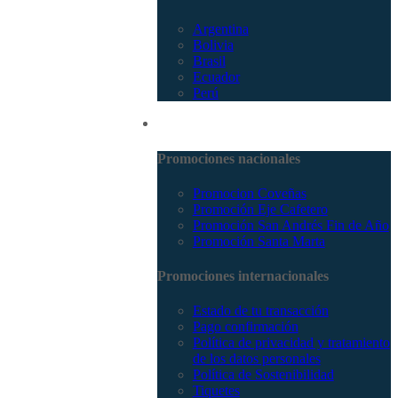
Argentina
Bolivia
Brasil
Ecuador
Perú
Promociones
Promociones nacionales
Promocion Coveñas
Promoción Eje Cafetero
Promoción San Andrés Fin de Año
Promoción Santa Marta
Promociones internacionales
Estado de tu transacción
Pago confirmación
Política de privacidad y tratamiento
de los datos personales
Política de Sostenibilidad
Tiquetes