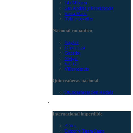
Isla Múcura
San Andrés y Providencia
Santa Marta
Tolú y coveñas
Nacional romántico
Boyacá
Capurganá
Girardot
Melgar
San Gil
Villavicencio
Quinceañeras nacional
Quinceañeras San Andrés
Internacional
Internacional imperdible
Africa
Egipto y Tierra Santa