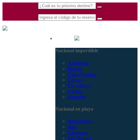
(601) 530 5586 -
Nacional
3168770630
Nacional imperdible
3168785400
Amazonas
Bogotá
Caño Cristales
Chocó
Eje cafetero
Guajira
Medellín
Nacional en playa
Barranquilla
Barú
Cartagena
Isla Múcura