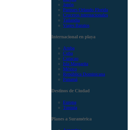
Japón
Parques Orlando Florida
Cruceros internacionales
Tailandia
Viajes Baratos
Internacional en playa
Aruba
Cuba
Curacao
Isla Margarita
México
República Dominicana
Panamá
Destinos de Ciudad
Europa
Turquía
Planes a Suramérica