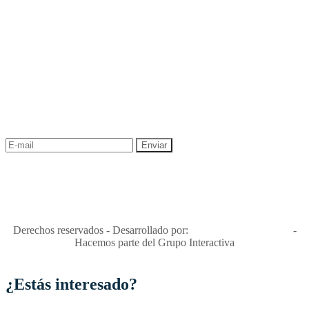
NEWSLETTER
¡Recibe las mejores promociones para tus viajes,
descuentos y ofertas!
"Viajes Interactiva SAS - Nit 900.460.613-2, amiga de los niños y
niñas y enemiga de su explotación y de su abuso sexual."
Apóyamos la ley 679 que penaliza estos delitos en Colombia"
RNT No. 26346
Derechos reservados - Desarrollado por:
T&T Interactiva S.A.S
-
Hacemos parte del Grupo Interactiva
¿Estás interesado?