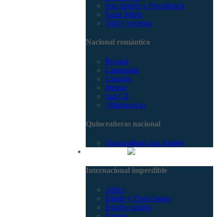
San Andrés y Providencia
Santa Marta
Tolú y coveñas
Nacional romántico
Boyacá
Capurganá
Girardot
Melgar
San Gil
Villavicencio
Quinceañeras nacional
Quinceañeras San Andrés
Internacional
Internacional imperdible
Africa
Egipto y Tierra Santa
Estados unidos
Europa