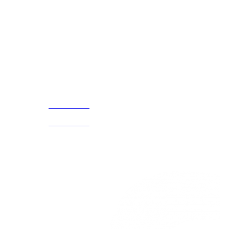
Disfruta
Cada Experiencia
¡Encuentra tu propio lugar en el Mundo!
Acerca de
CELULAR Y WHATSAPP
nosotros
3168770630
(601) 530
5586
3168785400
3168770630
Nuestras redes