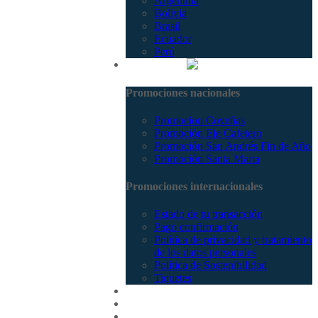
Argentina
Bolivia
Brasil
Ecuador
Perú
Promociones
Promociones nacionales
Promocion Coveñas
Promoción Eje Cafetero
Promoción San Andrés Fin de Año
Promoción Santa Marta
Promociones internacionales
Estado de tu transacción
Pago confirmación
Política de privacidad y tratamiento
de los datos personales
Política de Sostenibilidad
Tiquetes
Cotizar
Vuelos
Contactenos