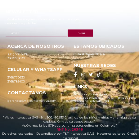
NEWSLETTER
¡Recibe las mejores promociones para tus viajes,
descuentos y ofertas!
ACERCA DE NOSOTROS
ESTAMOS UBICADOS
(601) 530 5586
Cr 14 # 94-44 OF 602
3168770630
NUESTRAS REDES
CELULAR Y WHATSAPP
3168770630
3168785400
LINKS
CONTACTANOS
Términos y condiciones
Política de privacidad y tratamiento de datos
gerencia@viajesinteractiva.com
Política de Sostenibilidad
"Viajes Interactiva SAS - Nit 900.460.613-2, amiga de los niños y niñas y enemiga de su
explotación y de su abuso sexual."
Apóyamos la ley 679 que penaliza estos delitos en Colombia"
RNT No. 26346
Derechos reservados - Desarrollado por:
T&T Interactiva S.A.S
- Hacemos parte del Grupo
Interactiva