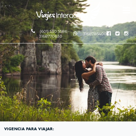
(601) 530 5586 -
3168785400
3168770630
VIGENCIA PARA VIAJAR: